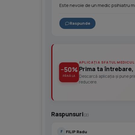
Este nevoie de un medic psihiatru mai 
Raspunde
APLICAȚIA SFATUL MEDICUL
Prima ta întrebare, 
−50%
Descarcă aplicația și pune pr
PÂNĂ LA
reducere.
Raspunsuri
(2)
FILIP Radu
F