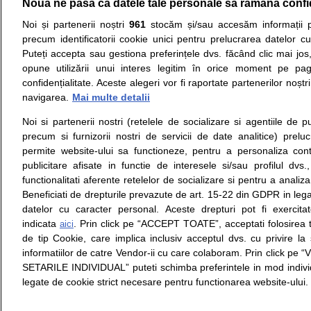
Nouă ne pasă ca datele tale personale să rămână confi
Resurse:
Autoevaluare simptome
Interpre
Noi și partenerii noștri
961
stocăm și/sau accesăm informații pe
precum identificatorii cookie unici pentru prelucrarea datelor c
Opiniile avizate ale medicilor, sfaturile si orice alt
Puteți accepta sau gestiona preferințele dvs. făcând clic mai jos,
nici diagnosticul stabilit in urma investigatiilor si 
opune utilizării unui interes legitim în orice moment pe pag
ii punem la dispozitie pentru programare in sistem
confidențialitate. Aceste alegeri vor fi raportate partenerilor noștr
navigarea.
Mai multe detalii
Despre noi
Legal
Noi si partenerii nostri (retelele de socializare si agentiile de p
Despre noi
Termeni si conditii
precum si furnizorii nostri de servicii de date analitice) prel
Contact
Politica de
permite website-ului sa functioneze, pentru a personaliza conti
Intrebari frecvente
confidentialitate
publicitare afisate in functie de interesele si/sau profilul dvs
Consultanti
Politica de cookie
functionalitati aferente retelelor de socializare si pentru a analiza
medicali
Modifica Setarile Cookie
Beneficiati de drepturile prevazute de art. 15-22 din GDPR in leg
datelor cu caracter personal. Aceste drepturi pot fi exercita
indicata
. Prin click pe “ACCEPT TOATE”, acceptati folosirea t
aici
de tip Cookie, care implica inclusiv acceptul dvs. cu privire l
© Copyright © 2005 - 2026
informatiilor de catre Vendor-ii cu care colaboram. Prin click 
SETARILE INDIVIDUAL” puteti schimba preferintele in mod individ
SFATUL MEDICULUI.ro S.A, CUI: RO 38847631, J40/19
legate de cookie strict necesare pentru functionarea website-ului.