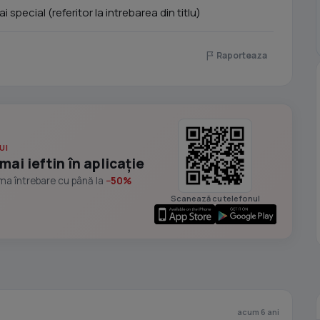
special (referitor la intrebarea din titlu)
Raporteaza
UI
mai ieftin în aplicație
ima întrebare cu până la
−50%
Scanează cu telefonul
acum 6 ani