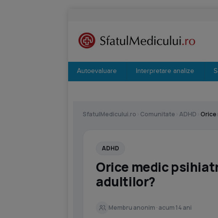
Autoevaluare
Interpretare analize
S
SfatulMedicului.ro
›
Comunitate
›
ADHD
›
Orice 
ADHD
Orice medic psihiat
adultilor?
Membru anonim · acum 14 ani