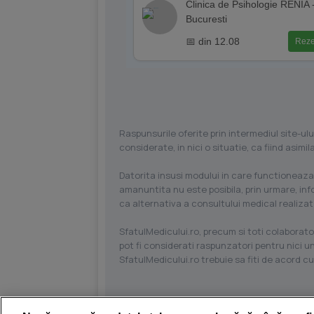
Clinica de Psihologie RENIA 
Bucuresti
📅 din 12.08
Reze
Raspunsurile oferite prin intermediul site-ulu
considerate, in nici o situatie, ca fiind asim
Datorita insusi modului in care functioneaza
amanuntita nu este posibila, prin urmare, in
ca alternativa a consultului medical realizat
SfatulMedicului.ro, precum si toti colaborator
pot fi considerati raspunzatori pentru nici un
SfatulMedicului.ro trebuie sa fiti de acord c