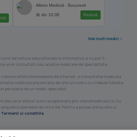
-
Albion Medical - Bucuresti
📅 din 10.08
Rezervă
rvă
Mai multi medici >
i sunt de natura educationala si informativa si nu pot fi
ilate unor consultatii sau analize medicale de specialitate.
 comunicatiile intermediate de internet, o consultatie medicala
formatia medicala prezentata de site-ul nostru nu trebuie folosita
 in persoana de un medic specialist.
ii ale caror sfaturi sunt recepţionate prin sfatulmedicului.ro, nu
 prejudiciu/pierdere de orice fel. Pentru a putea utiliza site-ul
u
Termenii si conditiile
.