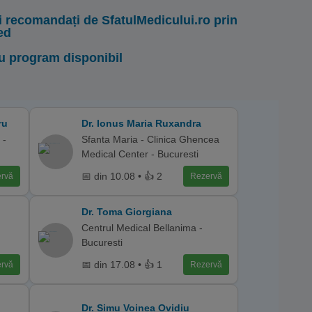
i recomandați de SfatulMedicului.ro prin
ed
u program disponibil
ru
Dr. Ionus Maria Ruxandra
 -
Sfanta Maria - Clinica Ghencea
Medical Center - Bucuresti
📅 din 10.08 • 👍 2
rvă
Rezervă
Dr. Toma Giorgiana
Centrul Medical Bellanima -
Bucuresti
📅 din 17.08 • 👍 1
rvă
Rezervă
Dr. Simu Voinea Ovidiu