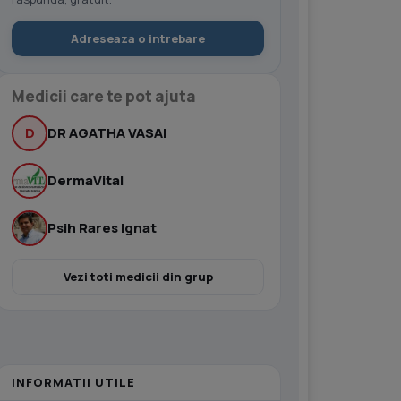
Adreseaza o intrebare
Medicii care te pot ajuta
D
DR AGATHA VASAI
DermaVital
Psih Rares Ignat
Vezi toti medicii din grup
INFORMATII UTILE