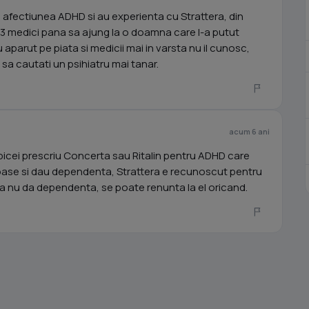
 afectiunea ADHD si au experienta cu Strattera, din
 3 medici pana sa ajung la o doamna care l-a putut
aparut pe piata si medicii mai in varsta nu il cunosc,
sa cautati un psihiatru mai tanar.
acum 6 ani
deobicei prescriu Concerta sau Ritalin pentru ADHD care
ase si dau dependenta, Strattera e recunoscut pentru
 ca nu da dependenta, se poate renunta la el oricand.