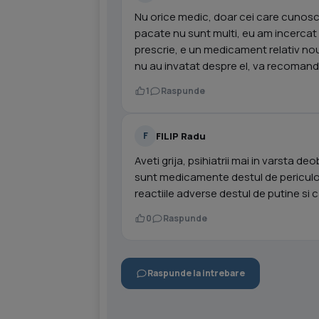
Nu orice medic, doar cei care cunosc
pacate nu sunt multi, eu am incercat
prescrie, e un medicament relativ nou 
nu au invatat despre el, va recomand 
1
Raspunde
FILIP Radu
F
Aveti grija, psihiatrii mai in varsta 
sunt medicamente destul de periculo
reactiile adverse destul de putine si
0
Raspunde
Raspunde la intrebare