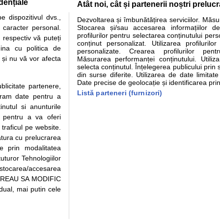
dențiale
Atât noi, cât și partenerii noștri preluc
tare analize
Specialitati medicale
Boli si afectiuni
Calculatoare
 dispozitivul dvs.,
Dezvoltarea și îmbunătățirea serviciilor. Măs
u caracter personal.
Stocarea și/sau accesarea informațiilor de
e informatii despre sanatate disponibile pe sfatulmedicului.ro au scop informativ si ed
profilurilor pentru selectarea conținutului pers
 respectiv vă puteți
analizelor medicale. Va sfatuim, ca pe langa informatia primita pe sfatulmedicului.ro s
conținut personalizat. Utilizarea profilurilor
ina cu politica de
personalizate. Crearea profilurilor pentr
ul de programari la medic Clickmed.
i și nu vă vor afecta
Măsurarea performanței conținutului. Utiliz
selecta conținutul. Înțelegerea publicului prin 
din surse diferite. Utilizarea de date limitat
Drepturile consumatorului
Parteneri
Pen
Date precise de geolocație și identificarea prin
ublicitate partenere,
Protectia consumatorilor -
Inscriere clinica
Cli
Listă parteneri (furnizori)
ucram date pentru a
ANPC
Creaza cont medic
Cau
nutul si anunturile
Solutionarea Alternativa a
Int
., pentru a va oferi
Litigiilor
Vid
 traficul pe website.
Parte din Grupul
Info consumator: 0800.080.999
Cli
atura cu prelucrarea
Formulare europene - CNAS
me
te prin modalitatea
Ministerul Sanatatii - ANMDM
uturor Tehnologiilor
a stocarea/accesarea
pe “VREAU SA MODIFIC
ual, mai putin cele
95/2018, cu sediul in Bucuresti, Bulevardul Pierre de Coubertin, Office Building,