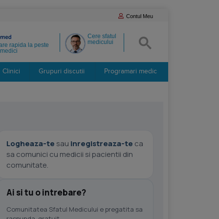
Contul Meu
Cere sfatul
medicului
re rapida la peste
medici
Clinici
Grupuri discutii
Programari medic
Logheaza-te
sau
inregistreaza-te
ca
sa comunici cu medicii si pacientii din
comunitate.
Ai si tu o intrebare?
Comunitatea Sfatul Medicului e pregatita sa
raspunda, gratuit.