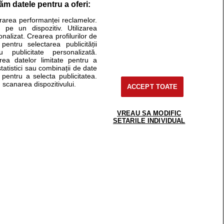
răm datele pentru a oferi:
Stiri medicale
urarea performanței reclamelor.
 pe un dispozitiv. Utilizarea
ucational. Ele nu pot substitui consultul medical direct si
onalizat. Crearea profilurilor de
a consultati fie medicul Dvs., fie unul dintre medicii pe care
 pentru selectarea publicității
u publicitate personalizată.
area datelor limitate pentru a
statistici sau combinații de date
e pentru a selecta publicitatea.
tru pacient
 scanarea dispozitivului.
ACCEPT TOATE
nici si cabinete
ta medic
reaba un medic
VREAU SA MODIFIC
support@sfatulmedicului.ro
SETARILE INDIVIDUAL
eoConsult
0374 109 268
ckmed - programari
dic
 Spatiul E6-11, etaj 6, sector 2, cod 021901