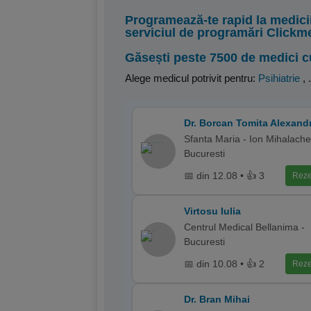
Programează-te rapid la medici
serviciul de programări Clickm
Găsești peste 7500 de medici c
Alege medicul potrivit pentru:
Psihiatrie
,
.
Dr. Borcan Tomita Alexand
Sfanta Maria - Ion Mihalache
Bucuresti
📅 din 12.08 • 👍 3
Reze
Virtosu Iulia
Centrul Medical Bellanima -
Bucuresti
📅 din 10.08 • 👍 2
Reze
Dr. Bran Mihai