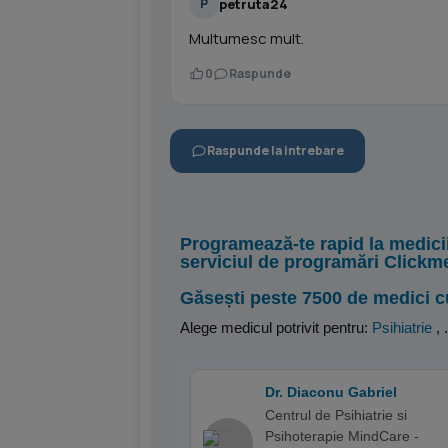
petruta24
P
Multumesc mult.
0
Raspunde
Raspunde la intrebare
Programează-te rapid la medici
serviciul de programări Clickm
Găsești peste 7500 de medici c
Alege medicul potrivit pentru:
Psihiatrie
,
.
Dr. Diaconu Gabriel
Centrul de Psihiatrie si
Psihoterapie MindCare -