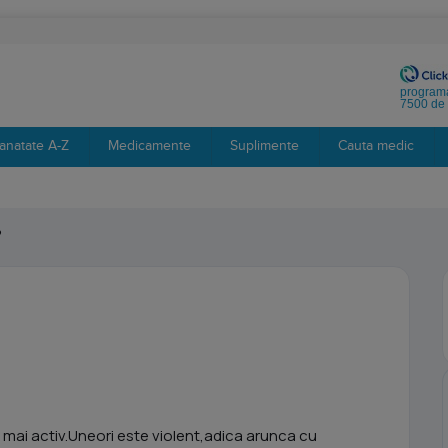
programa
7500 de 
anatate A-Z
Medicamente
Suplimente
Cauta medic
?
te mai activ.Uneori este violent,adica arunca cu