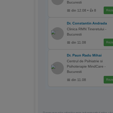
Bucuresti
📅 din 12.08 • 👍 8
Reze
Dr. Constantin Andrada
Clinica RMN Tineretului -
Bucuresti
📅 din 11.08
Reze
Dr. Paun Radu Mihai
Centrul de Psihiatrie si
Psihoterapie MindCare -
Bucuresti
📅 din 11.08
Reze
Raspunsurile oferite prin intermediul site-ulu