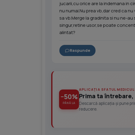
jucarii,cu orice are la indemana in c
nu numai.Nu prea vb,dar cred ca nu v
sa vb.Merge la gradinita si nu ne-au
singur,retine usor,se poate concentr
alintat?
Raspunde
APLICAȚIA SFATUL MEDICUL
Prima ta întrebare, 
−50%
Descarcă aplicația și pune pr
PÂNĂ LA
reducere.