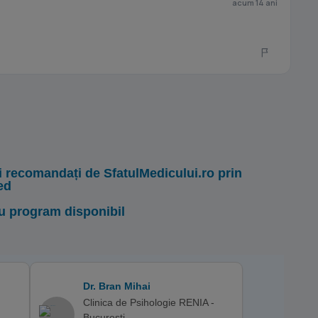
acum 14 ani
i recomandați de SfatulMedicului.ro prin
ed
u program disponibil
Dr. Bran Mihai
Clinica de Psihologie RENIA -
Bucuresti