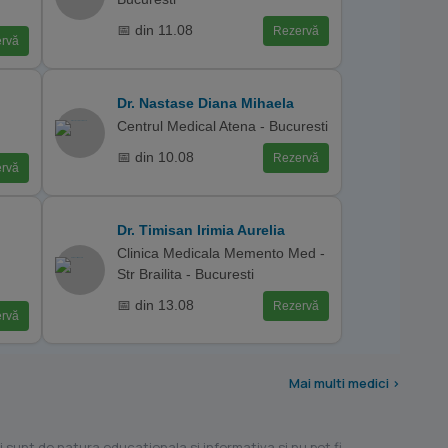
📅 din 11.08
Rezervă
rvă
Dr. Nastase Diana Mihaela
Centrul Medical Atena - Bucuresti
📅 din 10.08
Rezervă
rvă
Dr. Timisan Irimia Aurelia
Clinica Medicala Memento Med -
Str Brailita - Bucuresti
📅 din 13.08
Rezervă
rvă
Mai multi medici >
i sunt de natura educationala si informativa si nu pot fi