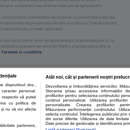
ilate unor consultatii sau analize medicale de specialitate.
 comunicatiile intermediate de internet, o consultatie medicala
formatia medicala prezentata de site-ul nostru nu trebuie folosita
 in persoana de un medic specialist.
ii ale caror sfaturi sunt recepţionate prin sfatulmedicului.ro, nu
 prejudiciu/pierdere de orice fel. Pentru a putea utiliza site-ul
u
Termenii si conditiile
.
dențiale
Atât noi, cât și partenerii noștri preluc
tare analize
Specialitati medicale
Boli si afectiuni
Calculatoare
 dispozitivul dvs.,
Dezvoltarea și îmbunătățirea serviciilor. Măs
u caracter personal.
Stocarea și/sau accesarea informațiilor de
e informatii despre sanatate disponibile pe sfatulmedicului.ro au scop informativ si ed
profilurilor pentru selectarea conținutului pers
 respectiv vă puteți
analizelor medicale. Va sfatuim, ca pe langa informatia primita pe sfatulmedicului.ro s
conținut personalizat. Utilizarea profilurilor
ina cu politica de
personalizate. Crearea profilurilor pentr
ul de programari la medic Clickmed.
i și nu vă vor afecta
Măsurarea performanței conținutului. Utiliz
selecta conținutul. Înțelegerea publicului prin 
din surse diferite. Utilizarea de date limitat
Drepturile consumatorului
Parteneri
Pen
Date precise de geolocație și identificarea prin
ublicitate partenere,
Protectia consumatorilor -
Inscriere clinica
Cli
Listă parteneri (furnizori)