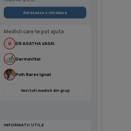
Adreseaza o intrebare
Medicii care te pot ajuta
D
DR AGATHA VASAI
DermaVital
Psih Rares Ignat
Vezi toti medicii din grup
INFORMATII UTILE