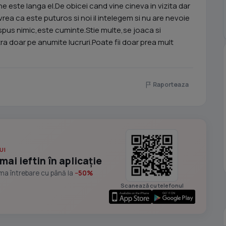
ine este langa el.De obicei cand vine cineva in vizita dar
rea ca este puturos si noi il intelegem si nu are nevoie
 spus nimic,este cuminte.Stie multe,se joaca si
a doar pe anumite lucruri.Poate fii doar prea mult
Raporteaza
UI
mai ieftin în aplicație
ima întrebare cu până la
−50%
Scanează cu telefonul