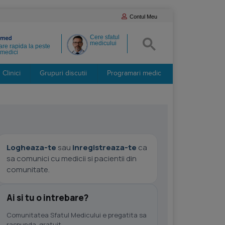
Contul Meu
Cere sfatul
medicului
re rapida la peste
medici
Clinici
Grupuri discutii
Programari medic
Logheaza-te
sau
inregistreaza-te
ca
sa comunici cu medicii si pacientii din
comunitate.
Ai si tu o intrebare?
Comunitatea Sfatul Medicului e pregatita sa
raspunda, gratuit.