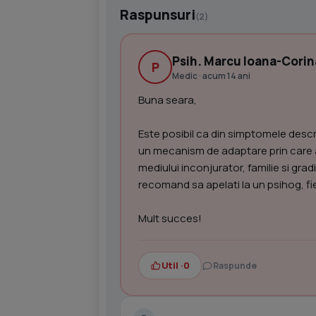
Raspunsuri
(2)
Psih. Marcu Ioana-Corin
P
Medic · acum 14 ani
Buna seara,
Este posibil ca din simptomele descris
un mecanism de adaptare prin care ac
mediului inconjurator, familie si gra
recomand sa apelati la un psihog, fie
Mult succes!
Util ·
0
Raspunde