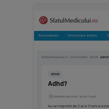
Autoevaluare
Interpretare analize
S
SfatulMedicului.ro
›
Comunitate
›
ADHD
›
adhd
ADHD
Adhd?
Membru anonim · acum 14 ani
Au un nepotel de 2 ai si 11 luni si es