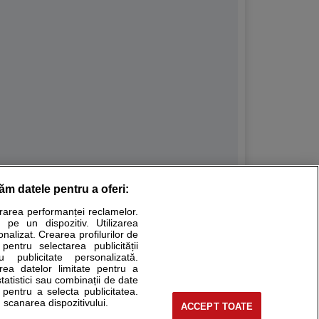
răm datele pentru a oferi:
Stiri medicale
urarea performanței reclamelor.
 pe un dispozitiv. Utilizarea
ucational. Ele nu pot substitui consultul medical direct si
onalizat. Crearea profilurilor de
a consultati fie medicul Dvs., fie unul dintre medicii pe care
 pentru selectarea publicității
u publicitate personalizată.
area datelor limitate pentru a
statistici sau combinații de date
e pentru a selecta publicitatea.
tru pacient
 scanarea dispozitivului.
ACCEPT TOATE
nici si cabinete