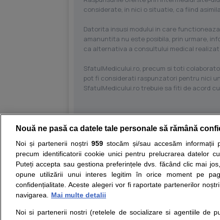
considerate, in nici o situatie, ca fiind asim
Datorita insusi modului in care functioneaza
amanuntita nu este posibila, prin urmare, in
ca alternativa a consultului medical realizat
SfatulMedicului.ro, precum si toti colaborator
pot fi considerati raspunzatori pentru nici un
SfatulMedicului.ro trebuie sa fiti de acord c
Nouă ne pasă ca datele tale personale să rămână confi
Resurse:
Autoevaluare simptome
Interpre
Noi și partenerii noștri
959
stocăm și/sau accesăm informații pe
precum identificatorii cookie unici pentru prelucrarea datelor c
Opiniile avizate ale medicilor, sfaturile si orice alt
Puteți accepta sau gestiona preferințele dvs. făcând clic mai jos,
nici diagnosticul stabilit in urma investigatiilor si 
opune utilizării unui interes legitim în orice moment pe pag
ii punem la dispozitie pentru programare in sistem
confidențialitate. Aceste alegeri vor fi raportate partenerilor noștr
navigarea.
Mai multe detalii
Despre noi
Legal
Noi si partenerii nostri (retelele de socializare si agentiile de p
Despre noi
Termeni si conditii