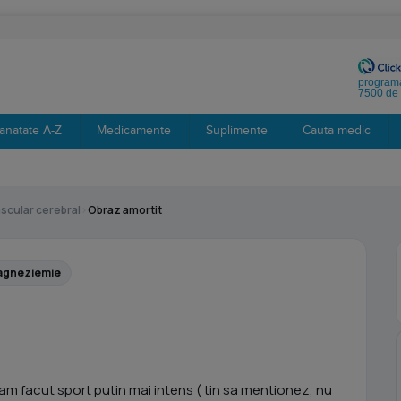
programa
7500 de 
anatate A-Z
Medicamente
Suplimente
Cauta medic
scular cerebral
›
Obraz amortit
agneziemie
m facut sport putin mai intens ( tin sa mentionez, nu