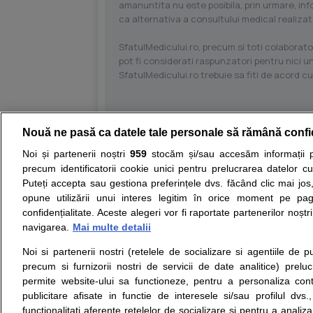
amanuntita nu este posibila, prin urmare, in
ca alternativa a consultului medical realizat
SfatulMedicului.ro, precum si toti colaborator
pot fi considerati raspunzatori pentru nici un
SfatulMedicului.ro trebuie sa fiti de acord c
Nouă ne pasă ca datele tale personale să rămână confi
Resurse:
Autoevaluare simptome
Interpre
Noi și partenerii noștri
959
stocăm și/sau accesăm informații pe
precum identificatorii cookie unici pentru prelucrarea datelor c
Opiniile avizate ale medicilor, sfaturile si orice alt
Puteți accepta sau gestiona preferințele dvs. făcând clic mai jos,
nici diagnosticul stabilit in urma investigatiilor si 
opune utilizării unui interes legitim în orice moment pe pag
ii punem la dispozitie pentru programare in sistem
confidențialitate. Aceste alegeri vor fi raportate partenerilor noștr
navigarea.
Mai multe detalii
Despre noi
Legal
Noi si partenerii nostri (retelele de socializare si agentiile de p
Despre noi
Termeni si conditii
precum si furnizorii nostri de servicii de date analitice) prel
Contact
Politica de
permite website-ului sa functioneze, pentru a personaliza conti
Intrebari frecvente
confidentialitate
publicitare afisate in functie de interesele si/sau profilul dvs
Consultanti
Politica de cookie
functionalitati aferente retelelor de socializare si pentru a analiza