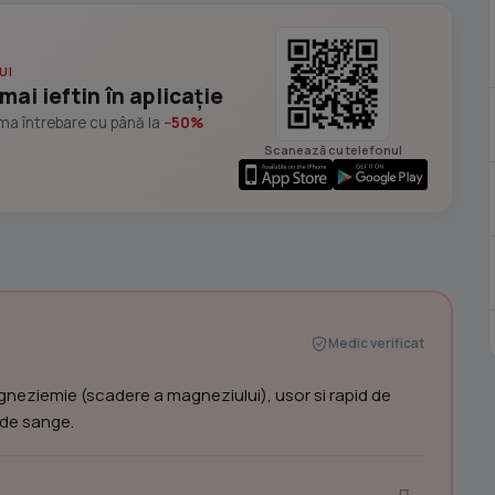
UI
mai ieftin în aplicație
ima întrebare cu până la
−50%
Scanează cu telefonul
Medic verificat
gneziemie (scadere a magneziului), usor si rapid de
 de sange.