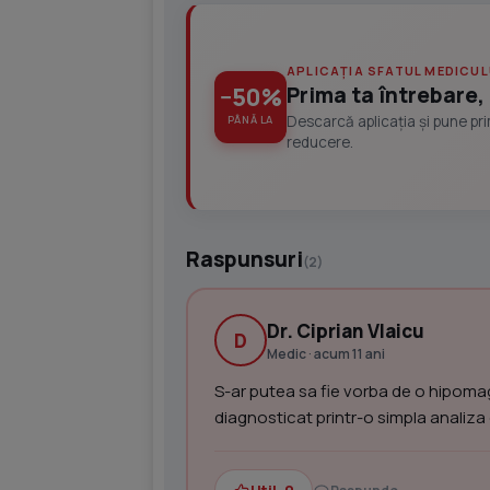
APLICAȚIA SFATUL MEDICUL
Prima ta întrebare, 
−50%
Descarcă aplicația și pune pr
PÂNĂ LA
reducere.
Raspunsuri
(2)
Dr. Ciprian Vlaicu
D
Medic · acum 11 ani
S-ar putea sa fie vorba de o hipoma
diagnosticat printr-o simpla analiza