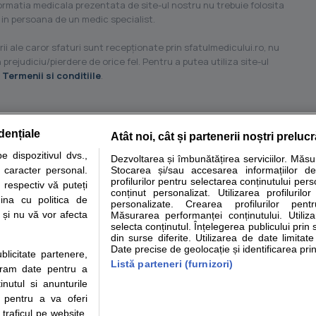
formatia medicala prezentata de site-ul nostru nu trebuie folosita
 in persoana de un medic specialist.
ii ale caror sfaturi sunt recepţionate prin sfatulmedicului.ro, nu
 prejudiciu/pierdere de orice fel. Pentru a putea utiliza site-ul
u
Termenii si conditiile
.
dențiale
Atât noi, cât și partenerii noștri preluc
tare analize
Specialitati medicale
Boli si afectiuni
Calculatoare
 dispozitivul dvs.,
Dezvoltarea și îmbunătățirea serviciilor. Măs
u caracter personal.
Stocarea și/sau accesarea informațiilor de
e informatii despre sanatate disponibile pe sfatulmedicului.ro au scop informativ si ed
profilurilor pentru selectarea conținutului pers
 respectiv vă puteți
analizelor medicale. Va sfatuim, ca pe langa informatia primita pe sfatulmedicului.ro s
conținut personalizat. Utilizarea profilurilor
ina cu politica de
personalizate. Crearea profilurilor pentr
ul de programari la medic Clickmed.
i și nu vă vor afecta
Măsurarea performanței conținutului. Utiliz
selecta conținutul. Înțelegerea publicului prin 
din surse diferite. Utilizarea de date limitat
Drepturile consumatorului
Parteneri
Pen
Date precise de geolocație și identificarea prin
ublicitate partenere,
Protectia consumatorilor -
Inscriere clinica
Cli
Listă parteneri (furnizori)
ucram date pentru a
ANPC
Creaza cont medic
Cau
nutul si anunturile
Solutionarea Alternativa a
Int
., pentru a va oferi
Litigiilor
Vid
 traficul pe website.
Parte din Grupul