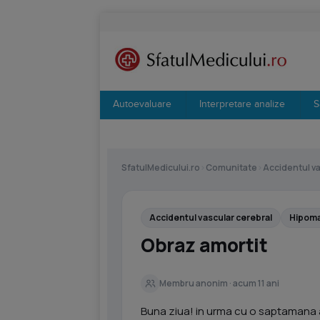
Autoevaluare
Interpretare analize
S
SfatulMedicului.ro
›
Comunitate
›
Accidentul va
Accidentul vascular cerebral
Hipom
Obraz amortit
Membru anonim · acum 11 ani
Buna ziua! in urma cu o saptamana a