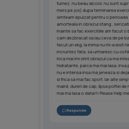
fumez, nu beau alcool, nu sunt supra
mers pe jos) dupa terminarea exercit
simteam epuizat pentru o perioada 
amorteala in obrazul stang , senzat
Inainte sa fac exercitiile am facut o 
cam dezbracat sa iau ceva de pe balc
facut un ekg, la inima nu mi-a iesit 
incruntez fata, sa urmaresc cu ochii 
inca mai imi simt obrazul ca ma in
hidratante, parca ma mai lasa, insa
nu e intensa insa ma jeneaza si deja 
si frica sa mai fac sport. Iar alte si
mainii, dureri de cap, lipsa poftei 
mai ma lasa o data!!! Please help m
Raspunde