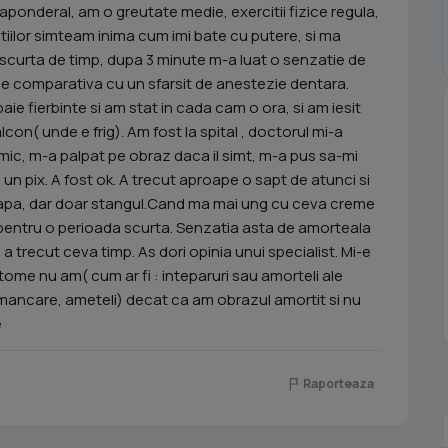
ponderal, am o greutate medie, exercitii fizice regula,
iilor simteam inima cum imi bate cu putere, si ma
scurta de timp, dupa 3 minute m-a luat o senzatie de
ie comparativa cu un sfarsit de anestezie dentara.
baie fierbinte si am stat in cada cam o ora, si am iesit
on( unde e frig). Am fost la spital , doctorul mi-a
nimic, m-a palpat pe obraz daca il simt, m-a pus sa-mi
un pix. A fost ok. A trecut aproape o sapt de atunci si
teapa, dar doar stangul.Cand ma mai ung cu ceva creme
 pentru o perioada scurta. Senzatia asta de amorteala
a trecut ceva timp. As dori opinia unui specialist. Mi-e
mptome nu am( cum ar fi : inteparuri sau amorteli ale
de mancare, ameteli) decat ca am obrazul amortit si nu
e
Raporteaza