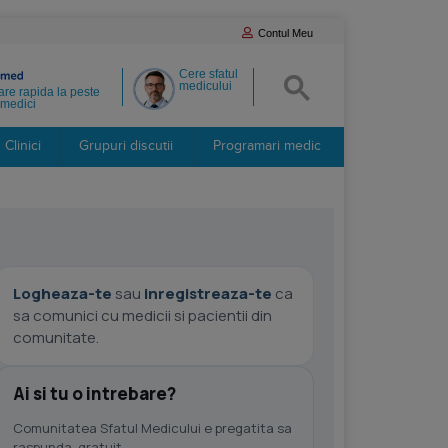
Contul Meu
Cere sfatul
medicului
re rapida la peste
medici
Clinici
Grupuri discutii
Programari medic
Logheaza-te
sau
inregistreaza-te
ca
sa comunici cu medicii si pacientii din
comunitate.
Ai si tu o intrebare?
Comunitatea Sfatul Medicului e pregatita sa
raspunda, gratuit.