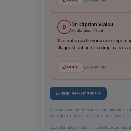
Util ·
0
Raspunde
Dr. Ciprian Vlaicu
D
Medic · acum 11 ani
S-ar putea sa fie vorba de o hipoma
diagnosticat printr-o simpla analiza
Util ·
0
Raspunde
Raspunde la intrebare
Raspunsurile oferite prin intermediul site-ulu
considerate, in nici o situatie, ca fiind asim
Datorita insusi modului in care functioneaza