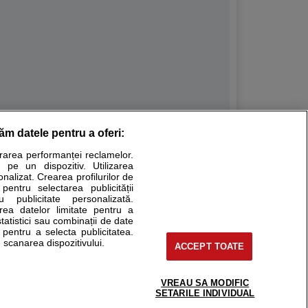
răm datele pentru a oferi:
Stiri medicale
urarea performanței reclamelor.
 pe un dispozitiv. Utilizarea
ucational. Ele nu pot substitui consultul medical direct si
onalizat. Crearea profilurilor de
a consultati fie medicul Dvs., fie unul dintre medicii pe care
 pentru selectarea publicității
u publicitate personalizată.
area datelor limitate pentru a
statistici sau combinații de date
e pentru a selecta publicitatea.
tru pacient
 scanarea dispozitivului.
ACCEPT TOATE
nici si cabinete
ta medic
reaba un medic
VREAU SA MODIFIC
support@sfatulmedicului.ro
SETARILE INDIVIDUAL
eoConsult
0374 109 268