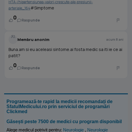
HTA-/hipertensiunea-valori-crescute-ale-presiunii-
#Simptome
arteriale_164
0
Raspunde
Membru anonim
acum 8 ani
Buna.am si eu aceleasi sintome.ai fosta medic sa iti ie ce ai
patit?
0
Raspunde
Programează-te rapid la medicii recomandați de
SfatulMedicului.ro prin serviciul de programări
Clickmed
Găsești peste 7500 de medici cu program disponibil
Alege medicul potrivit pentru:
Neurologie
,
Neurologie