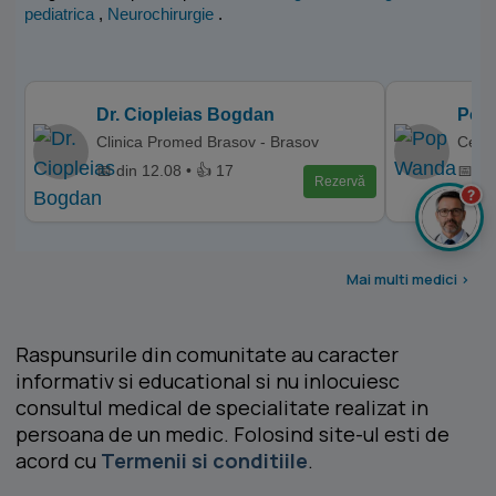
pediatrica
,
Neurochirurgie
.
Dr. Ciopleias Bogdan
Pop
Clinica Promed Brasov - Brasov
Centr
📅 din 12.08 • 👍 17
📅 di
Rezervă
?
Mai multi medici >
Raspunsurile din comunitate au caracter
informativ si educational si nu inlocuiesc
consultul medical de specialitate realizat in
persoana de un medic. Folosind site-ul esti de
acord cu
Termenii si conditiile
.