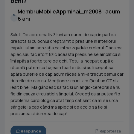
ochi?
MembruMobileAppmihai_m2008 · acum
M
8 ani
Salut! De aproximativ 3 luni am dureri de cap in partea
dreapta si cu ochiul drept.Simt o presiune in interiorul
capului si am senzația ca mi se zguduie creierul. Daca ma
aplec sau fac efort fizic aceasta presiune se amplifica si
îmi apăsa foarte tare pe ochi. Totul a inceput după o
răceală puternica tușeam foarte rău si au început sa
apăra durerile de cap acum răceală mi-a trecut demul dar
durerile de cap nu. Menționez ca mi-am făcut un CT si a
iesit bine . Ma gândesc sa fac si un angio-cerebral sa nu
fie din cauza circulației sângelui. Credeți ca ar putea fi o
problema cardiologica atât timp cat simt ca mi se urca
sângele la cap când ma aplec si de acolo sa fie si
presiunea si durerea de cap!
Raspunde
Raporteaza