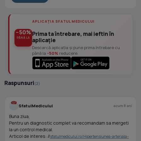
APLICAȚIA SFATUL MEDICULUI
−50%
Prima ta întrebare, mai ieftin în
PÂNĂ LA
aplicație
Descarcă aplicația și pune prima întrebare cu
până la
−50%
reducere.
Raspunsuri
(2)
SfatulMedicului
acum 8 ani
Buna ziua,
Pentru un diagnostic complet va recomandam sa mergeti
la un control medical.
Articol de interes: //
sfatulmedicului.ro/Hipertensiunea-arteriala--