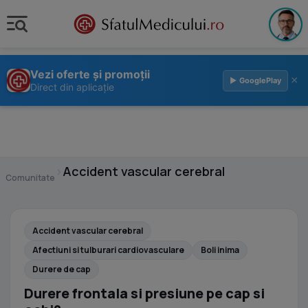
Vezi oferte și promoții
×
▶ GooglePlay
Direct din aplicație
›
Accident vascular cerebral
Comunitate
Accident vascular cerebral
Afectiuni si tulburari cardiovasculare
Boli inima
Durere de cap
Durere frontala si presiune pe cap si