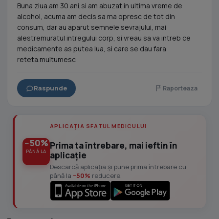
Buna ziua.am 30 ani,si am abuzat in ultima vreme de
alcohol, acuma am decis sa ma opresc de tot din
consum, dar au aparut semnele sevrajului, mai
alestremuratul intregului corp, si vreau sa va intreb ce
medicamente as putea lua, si care se dau fara
reteta.multumesc
Raspunde
Raporteaza
APLICAȚIA SFATUL MEDICULUI
−50%
Prima ta întrebare, mai ieftin în
PÂNĂ LA
aplicație
Descarcă aplicația și pune prima întrebare cu
până la
−50%
reducere.