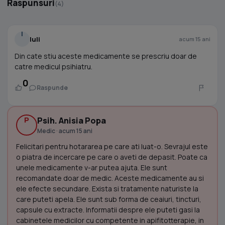
Raspunsuri
(4)
I
Iuli
acum 15 ani
Din cate stiu aceste medicamente se prescriu doar de
catre medicul psihiatru.
0
Raspunde
P
Psih. Anisia Popa
Medic · acum 15 ani
Felicitari pentru hotararea pe care ati luat-o. Sevrajul este
o piatra de incercare pe care o aveti de depasit. Poate ca
unele medicamente v-ar putea ajuta. Ele sunt
recomandate doar de medic. Aceste medicamente au si
ele efecte secundare. Exista si tratamente naturiste la
care puteti apela. Ele sunt sub forma de ceaiuri, tincturi,
capsule cu extracte. Informatii despre ele puteti gasi la
cabinetele medicilor cu competente in apifitotterapie, in