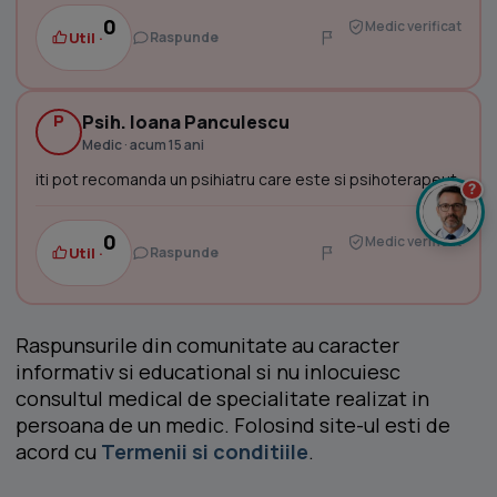
0
Medic verificat
Util ·
Raspunde
P
Psih. Ioana Panculescu
Medic · acum 15 ani
iti pot recomanda un psihiatru care este si psihoterapeut
?
0
Medic verificat
Util ·
Raspunde
Raspunsurile din comunitate au caracter
informativ si educational si nu inlocuiesc
consultul medical de specialitate realizat in
persoana de un medic. Folosind site-ul esti de
acord cu
Termenii si conditiile
.