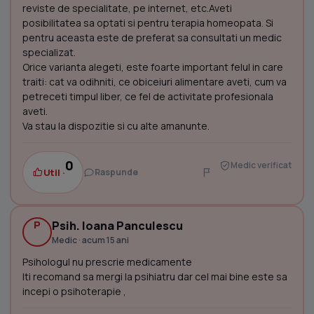
reviste de specialitate, pe internet, etc.Aveti
posibilitatea sa optati si pentru terapia homeopata. Si
pentru aceasta este de preferat sa consultati un medic
specializat.
Orice varianta alegeti, este foarte important felul in care
traiti: cat va odihniti, ce obiceiuri alimentare aveti, cum va
petreceti timpul liber, ce fel de activitate profesionala
aveti.
Va stau la dispozitie si cu alte amanunte.
0
Medic verificat
Util ·
Raspunde
P
Psih. Ioana Panculescu
Medic · acum 15 ani
Psihologul nu prescrie medicamente
Iti recomand sa mergi la psihiatru dar cel mai bine este sa
incepi o psihoterapie ,