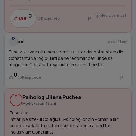
0
Medic verificat
Util ·
Raspunde
D
dnl
acum 15 ani
Buna ziua ,va multumesc pentru ajutor dar noi suntem din
Constanta va rog puteti sa ne recomandati unde sa
megem in Constanta .Va multumesc mult de tot
0
Raspunde
P
Psiholog Liliana Puchea
Medic · acum 15 ani
Buna ziua
Intrati pe site-ul Colegiului Psihologilor din Romania iar
acolo se afla lista cu toti psihoterapeutii acreditati
inclusiv din Constanta