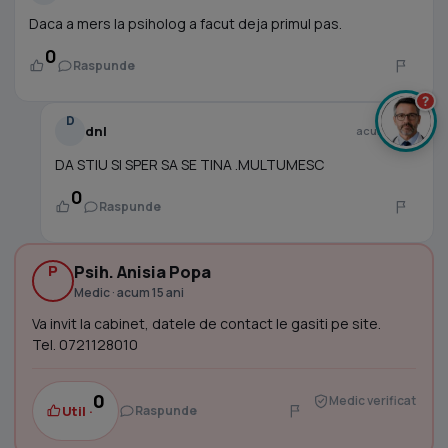
Daca a mers la psiholog a facut deja primul pas.
0
Raspunde
?
D
dnl
acum 15 ani
DA STIU SI SPER SA SE TINA .MULTUMESC
0
Raspunde
P
Psih. Anisia Popa
Medic · acum 15 ani
Va invit la cabinet, datele de contact le gasiti pe site.
Tel. 0721128010
0
Medic verificat
Util ·
Raspunde