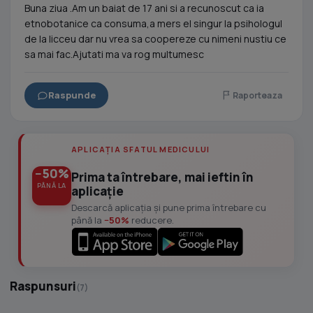
Buna ziua .Am un baiat de 17 ani si a recunoscut ca ia
etnobotanice ca consuma,a mers el singur la psihologul
de la licceu dar nu vrea sa coopereze cu nimeni nustiu ce
sa mai fac.Ajutati ma va rog multumesc
Raspunde
Raporteaza
APLICAȚIA SFATUL MEDICULUI
−50%
Prima ta întrebare, mai ieftin în
PÂNĂ LA
aplicație
Descarcă aplicația și pune prima întrebare cu
până la
−50%
reducere.
Raspunsuri
(7)