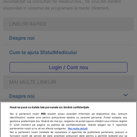
recomandat sa consultati fie medicul Dvs., fie unul din medicii
disponibili in sistemul de programare la medic Clickmed.
LINKURI RAPIDE
Despre noi
Cum te ajuta SfatulMedicului
Login / Cont nou
MAI MULTE LINKURI
Despre noi
Nouă ne pasă ca datele tale personale să rămână confidențiale
Legal
Noi și partenerii noștri
959
stocăm și/sau accesăm informații pe dispozitivul dvs., precum
identificatorii cookie unici pentru prelucrarea datelor cu caracter personal. Puteți accepta sau
gestiona preferințele dvs. făcând clic mai jos, respectiv vă puteți opune utilizării unui interes legitim
Drepturile consumatorului
în orice moment pe pagina cu politica de confidențialitate. Aceste alegeri vor fi raportate
partenerilor noștri și nu vă vor afecta navigarea.
Mai multe detalii
Noi si partenerii nostri (retelele de socializare si agentiile de publicitate partenere, precum si
furnizorii nostri de servicii de date analitice) prelucram date pentru a permite website-ului sa