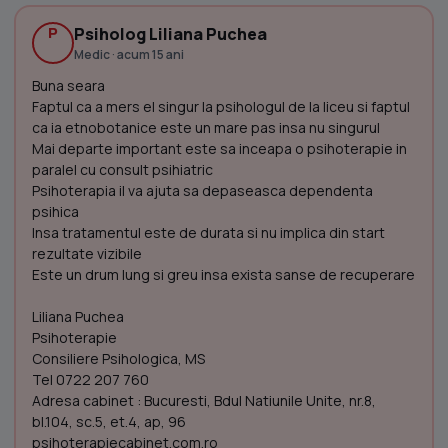
P
Psiholog Liliana Puchea
Medic · acum 15 ani
Buna seara
Faptul ca a mers el singur la psihologul de la liceu si faptul
ca ia etnobotanice este un mare pas insa nu singurul
Mai departe important este sa inceapa o psihoterapie in
paralel cu consult psihiatric
Psihoterapia il va ajuta sa depaseasca dependenta
psihica
Insa tratamentul este de durata si nu implica din start
rezultate vizibile
Este un drum lung si greu insa exista sanse de recuperare
Liliana Puchea
Psihoterapie
Consiliere Psihologica, MS
Tel 0722 207 760
Adresa cabinet : Bucuresti, Bdul Natiunile Unite, nr.8,
bl.104, sc.5, et.4, ap, 96
psihoterapiecabinet.com.ro