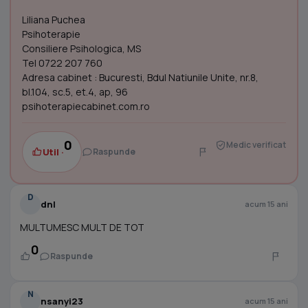
Liliana Puchea
Psihoterapie
Consiliere Psihologica, MS
Tel 0722 207 760
Adresa cabinet : Bucuresti, Bdul Natiunile Unite, nr.8,
bl.104, sc.5, et.4, ap, 96
psihoterapiecabinet.com.ro
0
Medic verificat
Util ·
Raspunde
D
dnl
acum 15 ani
MULTUMESC MULT DE TOT
0
Raspunde
N
nsanyi23
acum 15 ani