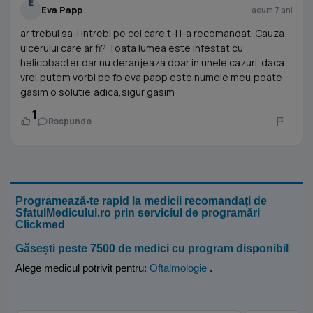
E
Eva Papp
acum 7 ani
ar trebui sa-l intrebi pe cel care t-i l-a recomandat. Cauza
ulcerului care ar fi? Toata lumea este infestat cu
helicobacter dar nu deranjeaza doar in unele cazuri. daca
vrei,putem vorbi pe fb eva papp este numele meu,poate
gasim o solutie,adica,sigur gasim
1
Raspunde
Programează-te rapid la medicii recomandați de
SfatulMedicului.ro prin serviciul de programări
Clickmed
Găsești peste 7500 de medici cu program disponibil
Alege medicul potrivit pentru:
Oftalmologie
.