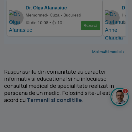
Dr. Olga Afanasiuc
Dr. 
Memormed- Cuza - Bucuresti
Hyper
📅 din 10.08 • 👍 10
📅 di
Rezervă
Mai multi medici >
Raspunsurile din comunitate au caracter
informativ si educational si nu inlocuiesc
consultul medical de specialitate realizat in
?
persoana de un medic. Folosind site-ul esti de
acord cu
Termenii si conditiile
.