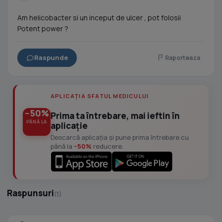
Am helicobacter si un inceput de ulcer , pot folosii
Potent power ?
Raspunde
Raporteaza
APLICAȚIA SFATUL MEDICULUI
−50%
Prima ta întrebare, mai ieftin în
PÂNĂ LA
aplicație
Descarcă aplicația și pune prima întrebare cu
până la
−50%
reducere.
Raspunsuri
(1)