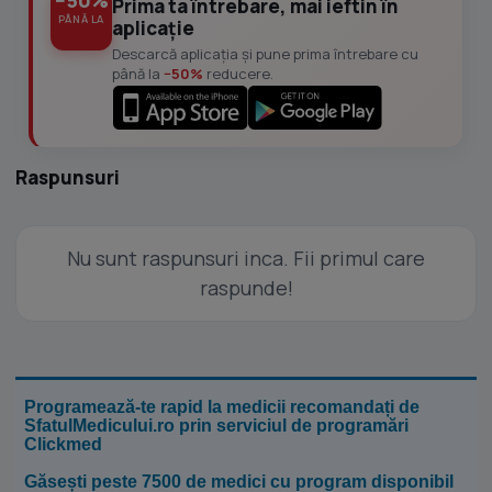
−50%
Prima ta întrebare, mai ieftin în
PÂNĂ LA
aplicație
Descarcă aplicația și pune prima întrebare cu
până la
−50%
reducere.
Raspunsuri
Nu sunt raspunsuri inca. Fii primul care
raspunde!
Programează-te rapid la medicii recomandați de
SfatulMedicului.ro prin serviciul de programări
Clickmed
Găsești peste 7500 de medici cu program disponibil