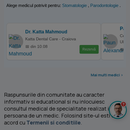
Alege medicul potrivit pentru:
Stomatologie
,
Parodontologie
.
Pau
Dr. Katta Mahmoud
Centr
Katta Dental Care - Craiova
Ulieru
📅 din 10.08
📅 di
Rezervă
Mai multi medici >
Raspunsurile din comunitate au caracter
informativ si educational si nu inlocuiesc
?
consultul medical de specialitate realizat in
persoana de un medic. Folosind site-ul esti de
acord cu
Termenii si conditiile
.