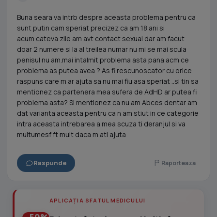
Buna seara va intrb despre aceasta problema pentru ca
sunt putin cam speriat precizez ca am 18 ani si
acum.cateva zile am avt contact sexual dar am facut
doar 2 numere si la al treilea numar nu mi se mai scula
penisul nu am.mai intalmit problema asta pana acm ce
problema as putea avea ? As fi rescunoscator cu orice
raspuns care m ar ajuta sa nu mai fiu asa speriat ..si tin sa
mentionez ca partenera mea sufera de AdHD ar putea fi
problema asta? Si mentionez ca nu am Abces dentar am
dat varianta aceasta pentru ca n am stiut in ce categorie
intra aceasta intrebarea a mea scuza ti deranjul si va
multumesf ft mult daca m ati ajuta
Raspunde
Raporteaza
APLICAȚIA SFATUL MEDICULUI