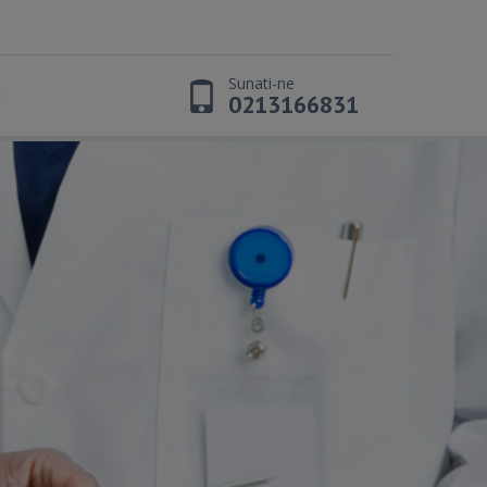
Sunati-ne
t
0213166831