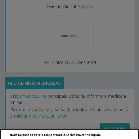
Ovidius Clinical Hospital
Policlinica OCH Constanța
AI O CLINICA MEDICALA?
Sfatulmedicului.ro
, principala sursa de informare medicala
online.
Promoveaza clinica si serviciile medicale si ai acces la peste
3 milioane de vizitatori lunar.
Vezi detalii!
Nouă ne pasă ca datele tale personale să rămână confidențiale