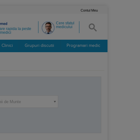
Contul Meu
Cere sfatul
medicului
re rapida la peste
medici
Clinici
Grupuri discutii
Programari medic
nii de Munte