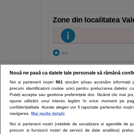
Zone din localitatea Val
Sus
Nouă ne pasă ca datele tale personale să rămână confi
Noi și partenerii noștri
961
stocăm și/sau accesăm informații pe
Resurse:
Autoevaluare simptome
Interpre
precum identificatorii cookie unici pentru prelucrarea datelor c
Puteți accepta sau gestiona preferințele dvs. făcând clic mai jos,
Opiniile avizate ale medicilor, sfaturile si orice alt
opune utilizării unui interes legitim în orice moment pe pag
nici diagnosticul stabilit in urma investigatiilor si 
confidențialitate. Aceste alegeri vor fi raportate partenerilor noștr
ii punem la dispozitie pentru programare in sistem
navigarea.
Mai multe detalii
Noi si partenerii nostri (retelele de socializare si agentiile de p
Despre noi
Legal
precum si furnizorii nostri de servicii de date analitice) prel
Despre noi
Termeni si conditii