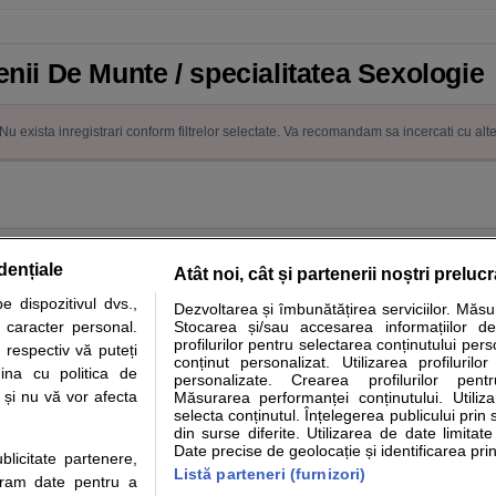
enii De Munte / specialitatea Sexologie
Nu exista inregistrari conform filtrelor selectate. Va recomandam sa incercati cu alt
dențiale
Atât noi, cât și partenerii noștri preluc
 dispozitivul dvs.,
Dezvoltarea și îmbunătățirea serviciilor. Măs
tare analize
Specialitati medicale
Boli si afectiuni
Calculatoare
u caracter personal.
Stocarea și/sau accesarea informațiilor de
profilurilor pentru selectarea conținutului pers
 respectiv vă puteți
e informatii despre sanatate disponibile pe sfatulmedicului.ro au scop informativ si ed
conținut personalizat. Utilizarea profilurilor
ina cu politica de
personalizate. Crearea profilurilor pentr
analizelor medicale. Va sfatuim, ca pe langa informatia primita pe sfatulmedicului.ro s
i și nu vă vor afecta
Măsurarea performanței conținutului. Utiliz
ul de programari la medic Clickmed.
selecta conținutul. Înțelegerea publicului prin 
din surse diferite. Utilizarea de date limitat
Date precise de geolocație și identificarea prin
ublicitate partenere,
Drepturile consumatorului
Parteneri
Pen
Listă parteneri (furnizori)
ucram date pentru a
Protectia consumatorilor - ANPC
Inscriere clinica
Cli