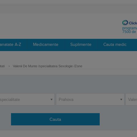
programa
7500 de 
anatate A-Z
Medicamente
Suplimente
Cauta medic
tati
›
Valenii De Munte /specialitatea Sexologie /Zone
specialitate
Prahova
Vale