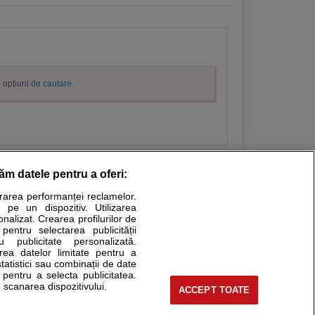
e optiuni de
cautare
.
răm datele pentru a oferi:
urarea performanței reclamelor.
Stiri medicale
 pe un dispozitiv. Utilizarea
onalizat. Crearea profilurilor de
ucational. Ele nu pot substitui consultul medical direct si
 pentru selectarea publicității
u publicitate personalizată.
a consultati fie medicul Dvs., fie unul dintre medicii pe care
area datelor limitate pentru a
statistici sau combinații de date
e pentru a selecta publicitatea.
 scanarea dispozitivului.
ACCEPT TOATE
tru pacient
nici si cabinete