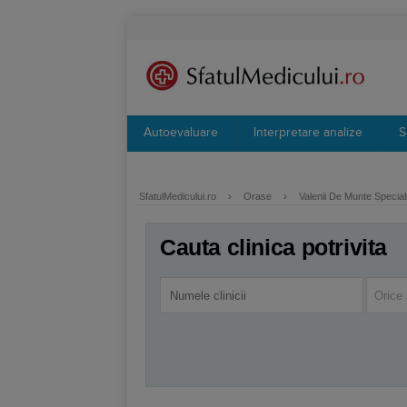
Autoevaluare
Interpretare analize
S
SfatulMedicului.ro
›
Orase
›
Valenii De Munte Speciali
Cauta clinica potrivita
Orice 