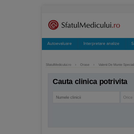
Autoevaluare
Interpretare analize
S
SfatulMedicului.ro
›
Orase
›
Valenii De Munte Speciali
Cauta clinica potrivita
Orice 