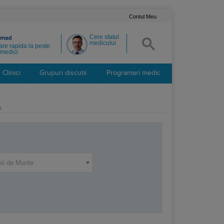
Contul Meu
Cere sfatul
medicului
re rapida la peste
medici
Clinici
Grupuri discutii
Programari medic
e
nii de Munte