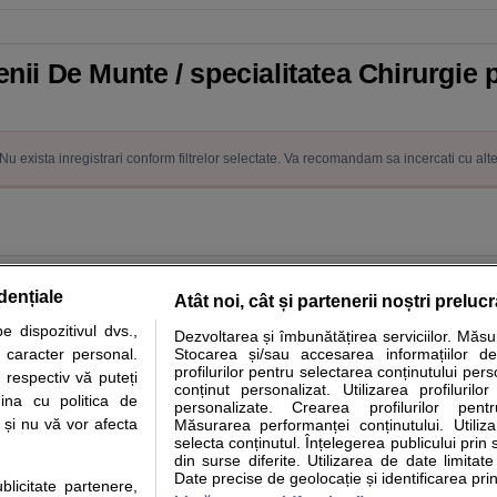
enii De Munte / specialitatea Chirurgie 
Nu exista inregistrari conform filtrelor selectate. Va recomandam sa incercati cu alt
dențiale
Atât noi, cât și partenerii noștri preluc
 dispozitivul dvs.,
Dezvoltarea și îmbunătățirea serviciilor. Măs
tare analize
Specialitati medicale
Boli si afectiuni
Calculatoare
u caracter personal.
Stocarea și/sau accesarea informațiilor de
profilurilor pentru selectarea conținutului pers
 respectiv vă puteți
e informatii despre sanatate disponibile pe sfatulmedicului.ro au scop informativ si ed
conținut personalizat. Utilizarea profilurilor
ina cu politica de
personalizate. Crearea profilurilor pentr
analizelor medicale. Va sfatuim, ca pe langa informatia primita pe sfatulmedicului.ro s
i și nu vă vor afecta
Măsurarea performanței conținutului. Utiliz
ul de programari la medic Clickmed.
selecta conținutul. Înțelegerea publicului prin 
din surse diferite. Utilizarea de date limitat
Date precise de geolocație și identificarea prin
ublicitate partenere,
Drepturile consumatorului
Parteneri
Pen