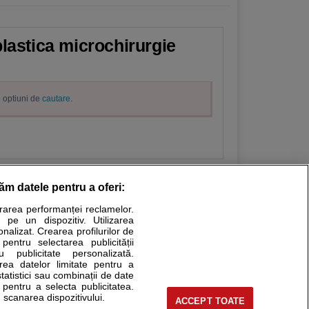
plastica microchirurgie
e optiuni de
cautare
.
răm datele pentru a oferi:
urarea performanței reclamelor.
Stiri medicale
 pe un dispozitiv. Utilizarea
onalizat. Crearea profilurilor de
ucational. Ele nu pot substitui consultul medical direct si
 pentru selectarea publicității
u publicitate personalizată.
a consultati fie medicul Dvs., fie unul dintre medicii pe care
area datelor limitate pentru a
statistici sau combinații de date
e pentru a selecta publicitatea.
 scanarea dispozitivului.
ACCEPT TOATE
tru pacient