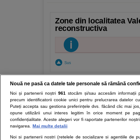
Zone din localitatea Val
reconstructiva
Sus
Nouă ne pasă ca datele tale personale să rămână confi
Noi și partenerii noștri
961
stocăm și/sau accesăm informații pe
Resurse:
Autoevaluare simptome
Interpre
precum identificatorii cookie unici pentru prelucrarea datelor c
Puteți accepta sau gestiona preferințele dvs. făcând clic mai jos,
Opiniile avizate ale medicilor, sfaturile si orice alt
opune utilizării unui interes legitim în orice moment pe pag
nici diagnosticul stabilit in urma investigatiilor si 
confidențialitate. Aceste alegeri vor fi raportate partenerilor noștr
ii punem la dispozitie pentru programare in sistem
navigarea.
Mai multe detalii
Noi si partenerii nostri (retelele de socializare si agentiile de p
Despre noi
Legal