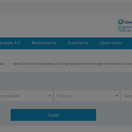
programa
7500 de 
anatate A-Z
Medicamente
Suplimente
Cauta medic
tati
›
Valenii De Munte /specialitatea Chirurgie plastica microchirurgie reconstructiva /Zon
specialitate
Prahova
Vale