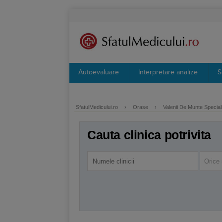
Autoevaluare
Interpretare analize
S
SfatulMedicului.ro
›
Orase
›
Valenii De Munte Speciali
Cauta clinica potrivita
Orice 