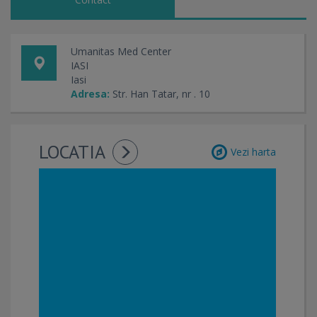
Biorezonanta - diagnostic si terapie
Termografie mamara, tiroidiana, vasculara
Acupunctura
Tratamente Naturiste
Umanitas Med Center
Electrocardiografie
IASI
Masaj, Reflexoterapie, Kinetoterapie
Iasi
Adresa:
Str. Han Tatar, nr . 10
LOCATIA
Vezi harta