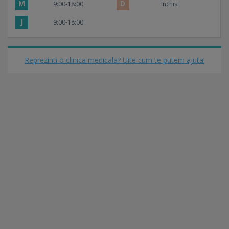
M
D
9:00-18:00
Inchis
J
9:00-18:00
Reprezinti o clinica medicala? Uite cum te putem ajuta!