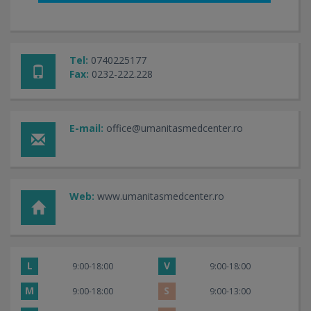
Tel:
0740225177
Fax:
0232-222.228
E-mail:
office@umanitasmedcenter.ro
Web:
www.umanitasmedcenter.ro
L
V
9:00-18:00
9:00-18:00
M
S
9:00-18:00
9:00-13:00