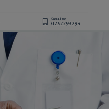
Sunati-ne
t
0232293293