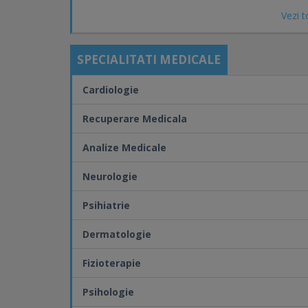
oftalmologie,
Vezi t
ORL,
pediatrie,
pneumologie,
SPECIALITATI MEDICALE
psihiatrie,
psihologie,
Cardiologie
reumatologie;
Relaxare – intretinere – recuperare medicala
Recuperare Medicala
Explorari functionale;
Enalize medicale de laborator cu aparatura d
Analize Medicale
Neurologie
Psihiatrie
Dermatologie
Fizioterapie
Psihologie