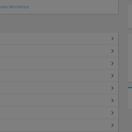
oata descrierea
;
e ultima generatie.