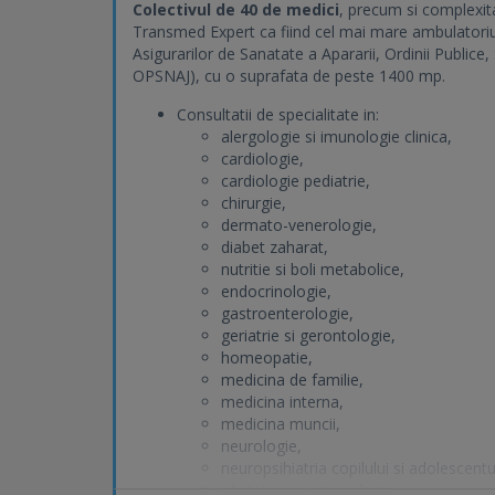
Colectivul de 40 de medici
, precum si complexit
Transmed Expert ca fiind cel mai mare ambulatoriu 
Asigurarilor de Sanatate a Apararii, Ordinii Publice,
OPSNAJ), cu o suprafata de peste 1400 mp.
Consultatii de specialitate in:
alergologie si imunologie clinica,
cardiologie,
cardiologie pediatrie,
chirurgie,
dermato-venerologie,
diabet zaharat,
nutritie si boli metabolice,
endocrinologie,
gastroenterologie,
geriatrie si gerontologie,
homeopatie,
medicina de familie,
medicina interna,
medicina muncii,
neurologie,
neuropsihiatria copilului si adolescentu
obstetrica si ginecologie,