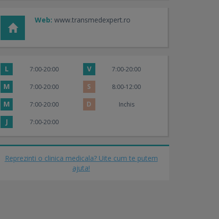
Web:
www.transmedexpert.ro
L
V
7:00-20:00
7:00-20:00
M
S
7:00-20:00
8:00-12:00
M
D
7:00-20:00
Inchis
J
7:00-20:00
Reprezinti o clinica medicala? Uite cum te putem
ajuta!