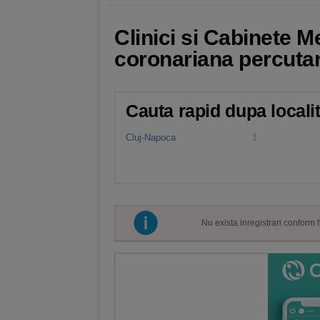
Clinici si Cabinete M
coronariana percuta
Cauta rapid dupa locali
Cluj-Napoca
1
Nu exista inregistrari conform 