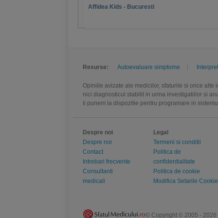
Affidea Kids - Bucuresti
Resurse:
Autoevaluare simptome
Interpre
Opiniile avizate ale medicilor, sfaturile si orice alt
nici diagnosticul stabilit in urma investigatiilor si 
ii punem la dispozitie pentru programare in sistem
Despre noi
Legal
Despre noi
Termeni si conditii
Contact
Politica de
Intrebari frecvente
confidentialitate
Consultanti
Politica de cookie
medicali
Modifica Setarile Cookie
© Copyright © 2005 - 2026