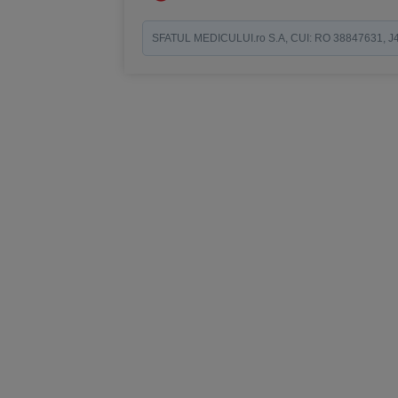
SFATUL MEDICULUI.ro S.A, CUI: RO 38847631, J40/19