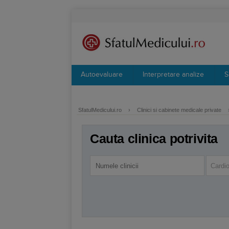
Autoevaluare
Interpretare analize
S
SfatulMedicului.ro
›
Clinici si cabinete medicale private
Cauta clinica potrivita
Cardio