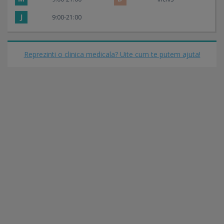
J
9:00-21:00
Reprezinti o clinica medicala? Uite cum te putem ajuta!