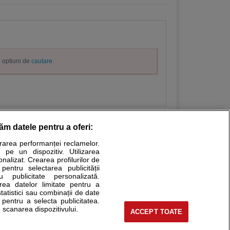
e optiuni de
cautare
.
răm datele pentru a oferi:
urarea performanței reclamelor.
Stiri medicale
 pe un dispozitiv. Utilizarea
onalizat. Crearea profilurilor de
ucational. Ele nu pot substitui consultul medical direct si
 pentru selectarea publicității
u publicitate personalizată.
a consultati fie medicul Dvs., fie unul dintre medicii pe care
area datelor limitate pentru a
statistici sau combinații de date
e pentru a selecta publicitatea.
 scanarea dispozitivului.
ACCEPT TOATE
tru pacient
nici si cabinete