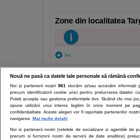
Zone din localitatea Tar
Sus
Nouă ne pasă ca datele tale personale să rămână confi
Noi și partenerii noștri
961
stocăm și/sau accesăm informații pe
Resurse:
Autoevaluare simptome
Interpre
precum identificatorii cookie unici pentru prelucrarea datelor c
Puteți accepta sau gestiona preferințele dvs. făcând clic mai jos,
Opiniile avizate ale medicilor, sfaturile si orice alt
opune utilizării unui interes legitim în orice moment pe pag
nici diagnosticul stabilit in urma investigatiilor si 
confidențialitate. Aceste alegeri vor fi raportate partenerilor noștr
ii punem la dispozitie pentru programare in sistem
navigarea.
Mai multe detalii
Noi si partenerii nostri (retelele de socializare si agentiile de p
Despre noi
Legal
precum si furnizorii nostri de servicii de date analitice) prel
Despre noi
Termeni si conditii