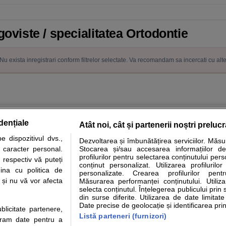
goviste / specialitatea Ortodontie
Nu exista inregistrari conform filtrelor selectate. Va recomandam sa incercati cu alt
dențiale
Atât noi, cât și partenerii noștri preluc
 dispozitivul dvs.,
Dezvoltarea și îmbunătățirea serviciilor. Măs
tare analize
Specialitati medicale
Boli si afectiuni
Calculatoare
u caracter personal.
Stocarea și/sau accesarea informațiilor de
profilurilor pentru selectarea conținutului pers
 respectiv vă puteți
e informatii despre sanatate disponibile pe sfatulmedicului.ro au scop informativ si ed
conținut personalizat. Utilizarea profilurilor
ina cu politica de
personalizate. Crearea profilurilor pentr
analizelor medicale. Va sfatuim, ca pe langa informatia primita pe sfatulmedicului.ro s
i și nu vă vor afecta
Măsurarea performanței conținutului. Utiliz
ul de programari la medic Clickmed.
selecta conținutul. Înțelegerea publicului prin 
din surse diferite. Utilizarea de date limitat
Date precise de geolocație și identificarea prin
ublicitate partenere,
Drepturile consumatorului
Parteneri
Pen
Listă parteneri (furnizori)
ucram date pentru a
Protectia consumatorilor - ANPC
Inscriere clinica
Cli