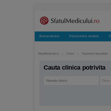
Autoevaluare
Interpretare analize
S
SfatulMedicului.ro
›
Orase
›
Targoviste Specialitati
Cauta clinica potrivita
Orice 