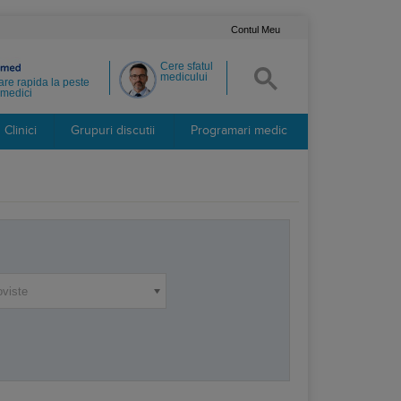
Contul Meu
Cere sfatul
medicului
re rapida la peste
medici
Clinici
Grupuri discutii
Programari medic
oviste