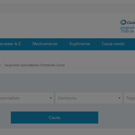
programa
7500 de 
anatate A-Z
Medicamente
Suplimente
Cauta medic
›
Targoviste /specialitatea Ortodontie /Zone
specialitate
Dambovita
Targ