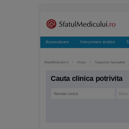
Autoevaluare
Interpretare analize
S
SfatulMedicului.ro
›
Orase
›
Targoviste Specialitati
Cauta clinica potrivita
Orice 