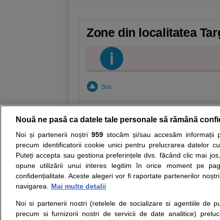
Zone din localitatea Tar
Sus
Nouă ne pasă ca datele tale personale să rămână confi
Noi și partenerii noștri
959
stocăm și/sau accesăm informații pe
Resurse:
Autoevaluare simptome
Interpre
precum identificatorii cookie unici pentru prelucrarea datelor c
Puteți accepta sau gestiona preferințele dvs. făcând clic mai jos,
Opiniile avizate ale medicilor, sfaturile si orice alt
opune utilizării unui interes legitim în orice moment pe pag
nici diagnosticul stabilit in urma investigatiilor si 
confidențialitate. Aceste alegeri vor fi raportate partenerilor noștr
ii punem la dispozitie pentru programare in sistem
navigarea.
Mai multe detalii
Noi si partenerii nostri (retelele de socializare si agentiile de p
Despre noi
Legal
precum si furnizorii nostri de servicii de date analitice) prel
Despre noi
Termeni si conditii