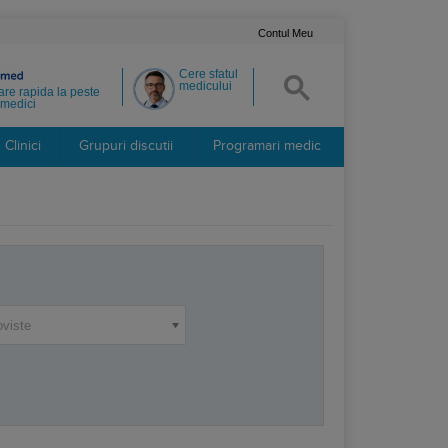
Contul Meu
Cere sfatul
medicului
re rapida la peste
medici
Clinici
Grupuri discutii
Programari medic
oviste