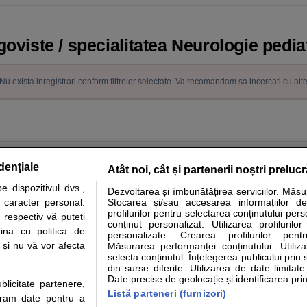
goviste / specialitatea Neurologie pedia
Nu exista inregistrari conform filtrelor selectate. Va recomandam sa incercati cu alt
dențiale
Atât noi, cât și partenerii noștri preluc
 dispozitivul dvs.,
Dezvoltarea și îmbunătățirea serviciilor. Măs
tare analize
Specialitati medicale
Boli si afectiuni
Calculatoare
u caracter personal.
Stocarea și/sau accesarea informațiilor de
profilurilor pentru selectarea conținutului pers
 respectiv vă puteți
e informatii despre sanatate disponibile pe sfatulmedicului.ro au scop informativ si ed
conținut personalizat. Utilizarea profilurilor
ina cu politica de
personalizate. Crearea profilurilor pentr
analizelor medicale. Va sfatuim, ca pe langa informatia primita pe sfatulmedicului.ro s
i și nu vă vor afecta
Măsurarea performanței conținutului. Utiliz
ul de programari la medic Clickmed.
selecta conținutul. Înțelegerea publicului prin 
din surse diferite. Utilizarea de date limitat
Date precise de geolocație și identificarea prin
ublicitate partenere,
Drepturile consumatorului
Parteneri
Pen
Listă parteneri (furnizori)
ucram date pentru a
Protectia consumatorilor - ANPC
Inscriere clinica
Cli