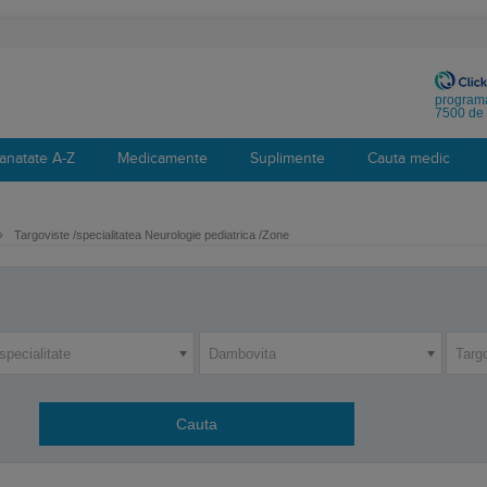
programa
7500 de 
anatate A-Z
Medicamente
Suplimente
Cauta medic
›
Targoviste /specialitatea Neurologie pediatrica /Zone
specialitate
Dambovita
Targ