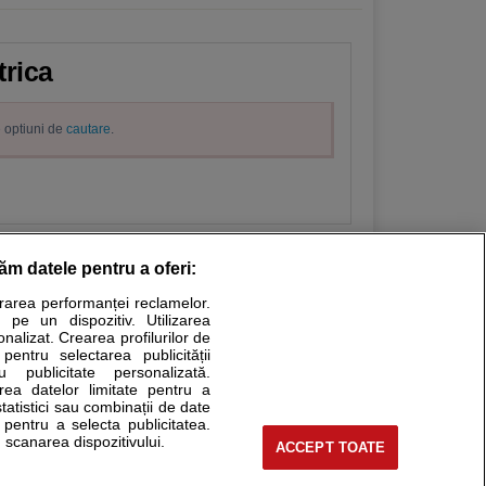
trica
e optiuni de
cautare
.
răm datele pentru a oferi:
urarea performanței reclamelor.
Stiri medicale
 pe un dispozitiv. Utilizarea
onalizat. Crearea profilurilor de
ucational. Ele nu pot substitui consultul medical direct si
 pentru selectarea publicității
u publicitate personalizată.
a consultati fie medicul Dvs., fie unul dintre medicii pe care
area datelor limitate pentru a
statistici sau combinații de date
e pentru a selecta publicitatea.
 scanarea dispozitivului.
ACCEPT TOATE
tru pacient
nici si cabinete