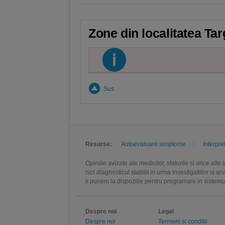
Zone din localitatea Tar
Sus
Resurse:
Autoevaluare simptome
Interpre
Opiniile avizate ale medicilor, sfaturile si orice alt
nici diagnosticul stabilit in urma investigatiilor si 
ii punem la dispozitie pentru programare in sistem
Despre noi
Legal
Despre noi
Termeni si conditii