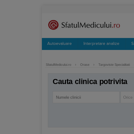
Autoevaluare
Interpretare analize
S
SfatulMedicului.ro
›
Orase
›
Targoviste Specialitati
Cauta clinica potrivita
Orice 