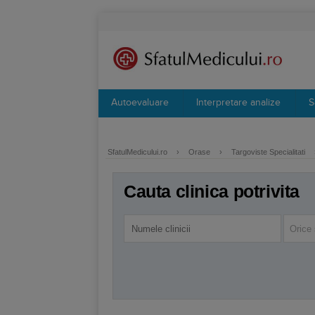
Autoevaluare
Interpretare analize
S
SfatulMedicului.ro
›
Orase
›
Targoviste Specialitati
Cauta clinica potrivita
Orice 