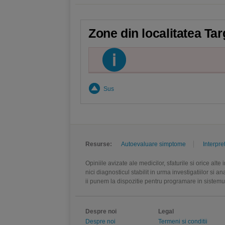
Zone din localitatea Tar
Sus
Resurse:
Autoevaluare simptome
Interpre
Opiniile avizate ale medicilor, sfaturile si orice alt
nici diagnosticul stabilit in urma investigatiilor si 
ii punem la dispozitie pentru programare in sistem
Despre noi
Legal
Despre noi
Termeni si conditii