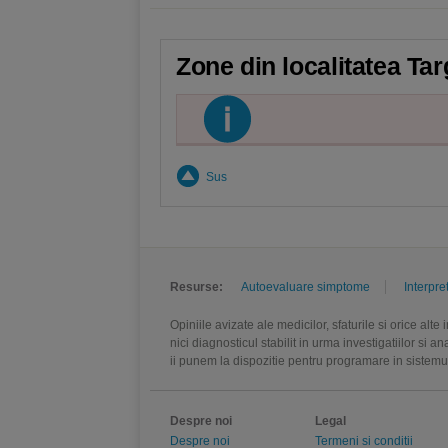
Zone din localitatea Tar
Sus
Resurse:
Autoevaluare simptome
Interpre
Opiniile avizate ale medicilor, sfaturile si orice alt
nici diagnosticul stabilit in urma investigatiilor si 
ii punem la dispozitie pentru programare in sistem
Despre noi
Legal
Despre noi
Termeni si conditii