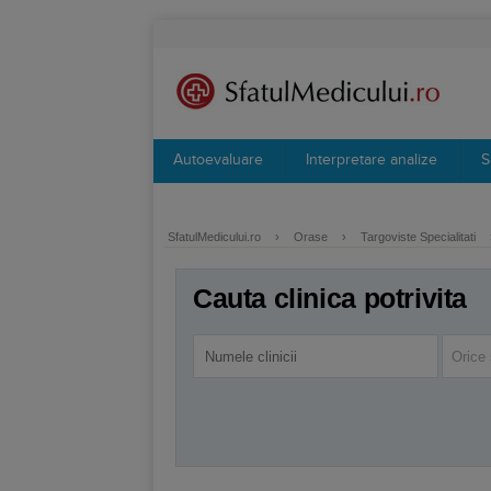
Autoevaluare
Interpretare analize
S
SfatulMedicului.ro
›
Orase
›
Targoviste Specialitati
Cauta clinica potrivita
Orice 