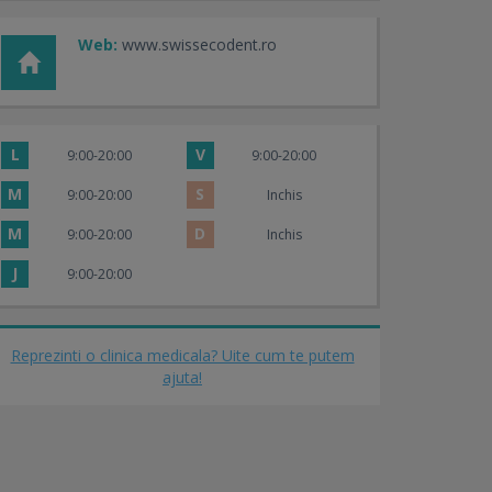
Web:
www.swissecodent.ro
L
V
9:00-20:00
9:00-20:00
M
S
9:00-20:00
Inchis
M
D
9:00-20:00
Inchis
J
9:00-20:00
Reprezinti o clinica medicala? Uite cum te putem
ajuta!