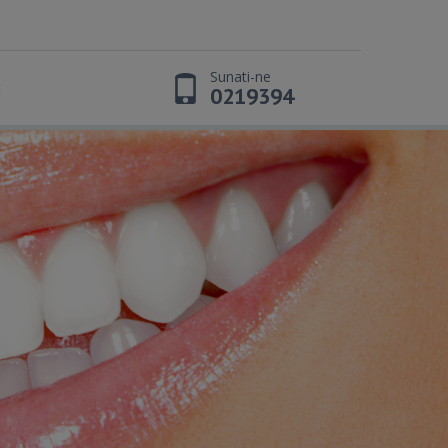
Sunati-ne
t
0219394