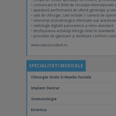
• comunicare în 6 limbi de circulaţie internaţional
• aparatură performantă de ultimă generaţie şi teh
• sală de chirurgie, care include 1 cameră de operaţ
• intervenţii stomatologice efectuate sub anestezie
• radiologie digitală panoramică şi retro-alveolară
• desfăşurarea activităţii întregii clinici în standard
• procedee de igienizare şi sterilizare conform celo
www.swissecodent.ro
SPECIALITATI MEDICALE
Chirurgie Orala Si Maxilo-Faciala
Implant Dentar
Stomatologie
Estetica