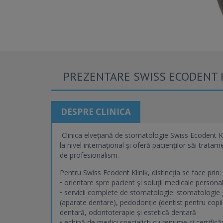
PREZENTARE SWISS ECODENT 
DESPRE CLINICA
Clinica elveţiană de stomatologie Swiss Ecodent Kl
la nivel internaţional şi oferă pacienţilor săi tratam
de profesionalism.
Pentru Swiss Ecodent Klinik, distincția se face prin:
• orientare spre pacient şi soluţii medicale persona
• servicii complete de stomatologie: stomatologie 
(aparate dentare), pedodonție (dentist pentru copi
dentară, odontoterapie și estetică dentară
• echipă de medici specialişti cu renume şi certific