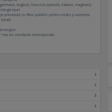
ă (germană, engleză, franceză,spaniolă, italiană, maghiară)
nologie laser
ie prevăzută cu filtru spălător pentru medici şi asistente
 totală
e ecologice
r mai noi standarde internaţionale.