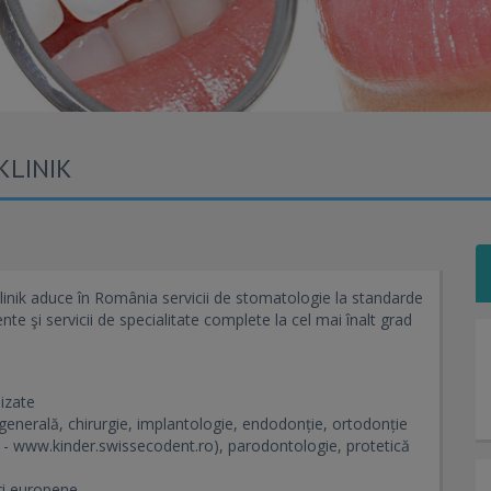
KLINIK
inik aduce în România servicii de stomatologie la standarde
ente şi servicii de specialitate complete la cel mai înalt grad
lizate
generală, chirurgie, implantologie, endodonție, ortodonție
i - www.kinder.swissecodent.ro), parodontologie, protetică
ări europene