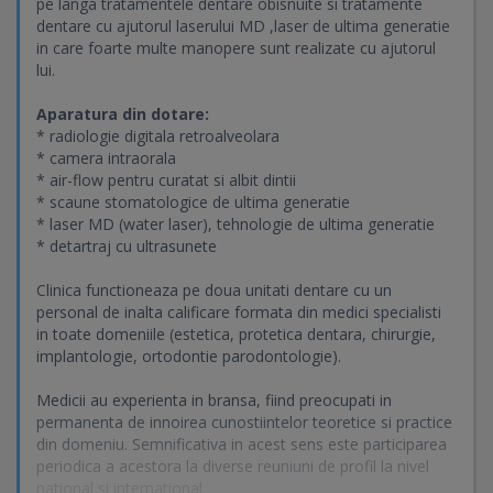
pe langa tratamentele dentare obisnuite si tratamente
dentare cu ajutorul laserului MD ,laser de ultima generatie
in care foarte multe manopere sunt realizate cu ajutorul
lui.
Aparatura din dotare:
* radiologie digitala retroalveolara
* camera intraorala
* air-flow pentru curatat si albit dintii
* scaune stomatologice de ultima generatie
* laser MD (water laser), tehnologie de ultima generatie
* detartraj cu ultrasunete
Clinica functioneaza pe doua unitati dentare cu un
personal de inalta calificare formata din medici specialisti
in toate domeniile (estetica, protetica dentara, chirurgie,
implantologie, ortodontie parodontologie).
Medicii au experienta in bransa, fiind preocupati in
permanenta de innoirea cunostiintelor teoretice si practice
din domeniu. Semnificativa in acest sens este participarea
periodica a acestora la diverse reuniuni de profil la nivel
national si international.