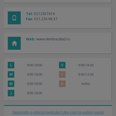
Tel:
0212307414
Fax:
021.230.98.37
Web:
www.dentexcela3.ro
L
V
9:00-18:00
9:00-18:00
M
S
9:00-18:00
9:00-13:00
M
D
9:00-18:00
Inchis
J
9:00-18:00
Reprezinti o clinica medicala? Uite cum te putem ajuta!