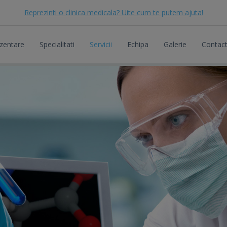
Reprezinti o clinica medicala? Uite cum te putem ajuta!
zentare
Specialitati
Servicii
Echipa
Galerie
Contac