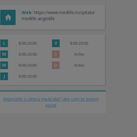
Web:
https://www.medlife.ro/spitalul-
medlife-angiolife
L
V
8:00-20:00
8:00-20:00
M
S
8:00-20:00
Inchis
M
D
8:00-20:00
Inchis
J
8:00-20:00
Reprezinti o clinica medicala? Uite cum te putem
ajuta!