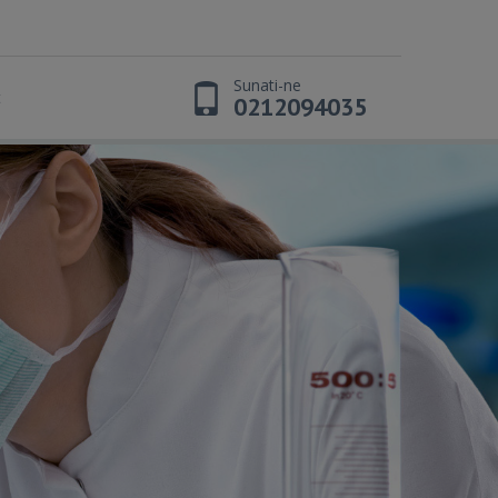
Sunati-ne
t
0212094035