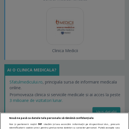
Clinica Medicii
AI O CLINICA MEDICALA?
Sfatulmedicului.ro
, principala sursa de informare medicala
online.
Promoveaza clinica si serviciile medicale si ai acces la peste
3 milioane de vizitatori lunar.
Vezi detalii!
Nouă ne pasă ca datele tale personale să rămână confidențiale
Noi și partenerii noștri
961
stocăm și/sau accesăm informații pe dispozitivul dvs., precum
identificatorii cookie unici pentru prelucrarea datelor cu caracter personal. Puteți accepta sau