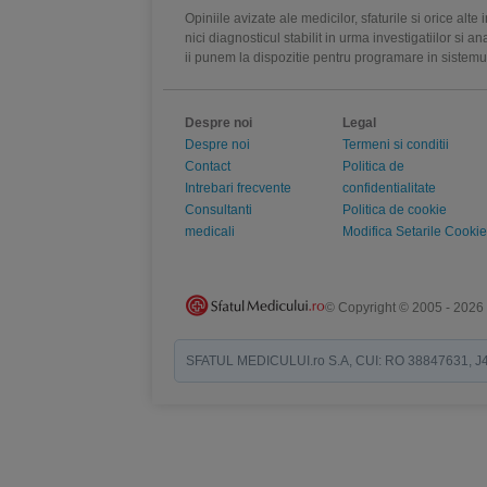
Opiniile avizate ale medicilor, sfaturile si orice alt
nici diagnosticul stabilit in urma investigatiilor si 
ii punem la dispozitie pentru programare in sistem
Despre noi
Legal
Despre noi
Termeni si conditii
Contact
Politica de
Intrebari frecvente
confidentialitate
Consultanti
Politica de cookie
medicali
Modifica Setarile Cookie
© Copyright © 2005 - 2026
SFATUL MEDICULUI.ro S.A, CUI: RO 38847631, J40/19