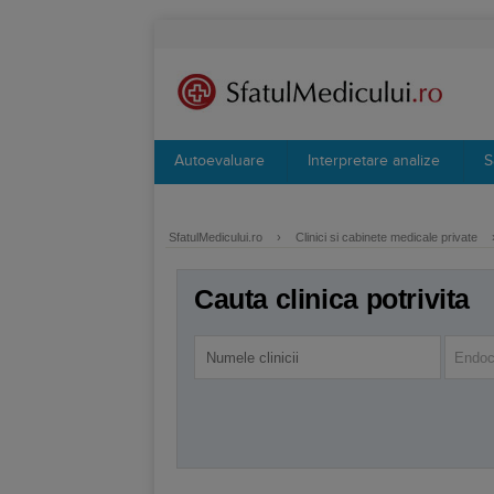
Autoevaluare
Interpretare analize
S
SfatulMedicului.ro
›
Clinici si cabinete medicale private
Cauta clinica potrivita
Endoc