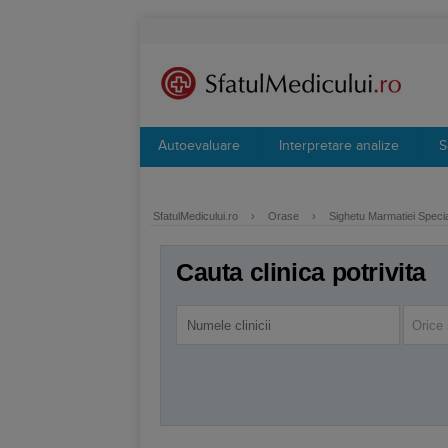
Autoevaluare
Interpretare analize
S
SfatulMedicului.ro
›
Orase
›
Sighetu Marmatiei Specia
Cauta clinica potrivita
Orice 