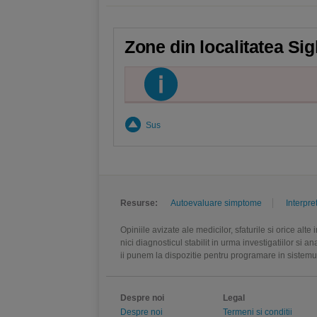
Zone din localitatea Sig
Sus
Resurse:
Autoevaluare simptome
Interpre
Opiniile avizate ale medicilor, sfaturile si orice alt
nici diagnosticul stabilit in urma investigatiilor si 
ii punem la dispozitie pentru programare in sistem
Despre noi
Legal
Despre noi
Termeni si conditii