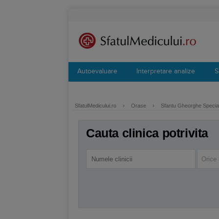
Autoevaluare
Interpretare analize
S
SfatulMedicului.ro
›
Orase
›
Sfantu Gheorghe Special
Cauta clinica potrivita
Orice 