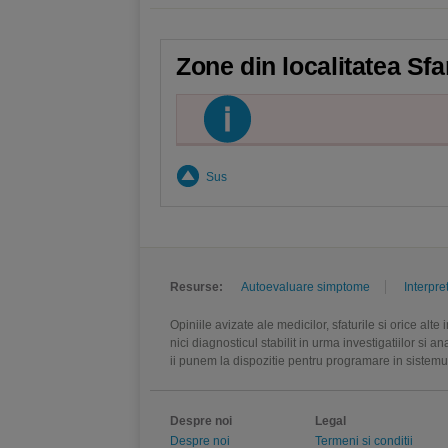
Zone din localitatea Sf
Sus
Resurse:
Autoevaluare simptome
Interpre
Opiniile avizate ale medicilor, sfaturile si orice alt
nici diagnosticul stabilit in urma investigatiilor si 
ii punem la dispozitie pentru programare in sistem
Despre noi
Legal
Despre noi
Termeni si conditii