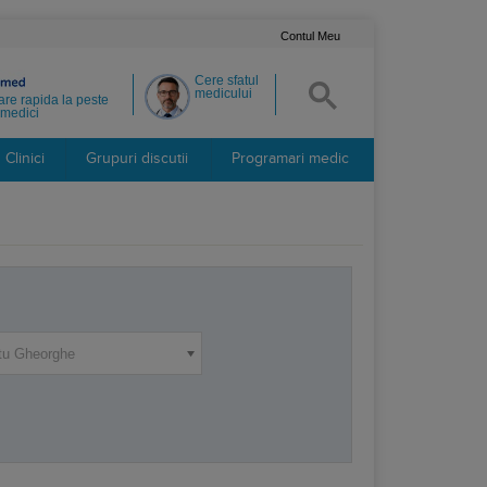
Contul Meu
Cere sfatul
medicului
re rapida la peste
medici
Clinici
Grupuri discutii
Programari medic
tu Gheorghe