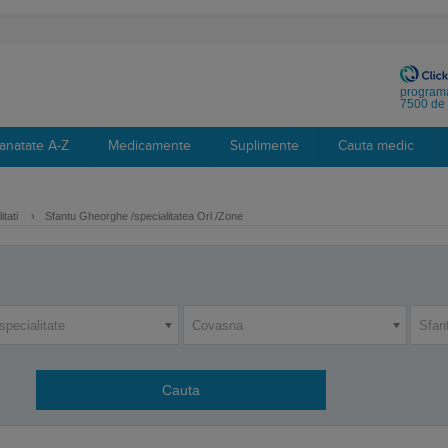
programa
7500 de 
anatate A-Z
Medicamente
Suplimente
Cauta medic
itati
›
Sfantu Gheorghe /specialitatea Orl /Zone
specialitate
Covasna
Sfan