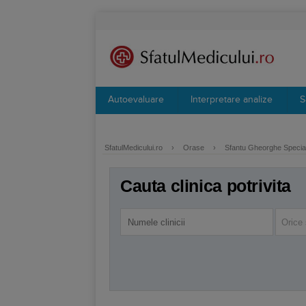
Autoevaluare
Interpretare analize
S
SfatulMedicului.ro
›
Orase
›
Sfantu Gheorghe Special
Cauta clinica potrivita
Orice 