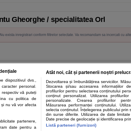
ntu Gheorghe / specialitatea Orl
Nu exista inregistrari conform filtrelor selectate. Va recomandam sa incercati cu alt
dențiale
Atât noi, cât și partenerii noștri preluc
 dispozitivul dvs.,
Dezvoltarea și îmbunătățirea serviciilor. Măs
tare analize
Specialitati medicale
Boli si afectiuni
Calculatoare
u caracter personal.
Stocarea și/sau accesarea informațiilor de
profilurilor pentru selectarea conținutului pers
 respectiv vă puteți
e informatii despre sanatate disponibile pe sfatulmedicului.ro au scop informativ si ed
conținut personalizat. Utilizarea profilurilor
ina cu politica de
personalizate. Crearea profilurilor pentr
analizelor medicale. Va sfatuim, ca pe langa informatia primita pe sfatulmedicului.ro s
i și nu vă vor afecta
Măsurarea performanței conținutului. Utiliz
ul de programari la medic Clickmed.
selecta conținutul. Înțelegerea publicului prin 
din surse diferite. Utilizarea de date limitat
Date precise de geolocație și identificarea prin
ublicitate partenere,
Drepturile consumatorului
Parteneri
Pen
Listă parteneri (furnizori)
ucram date pentru a
Protectia consumatorilor - ANPC
Inscriere clinica
Cli