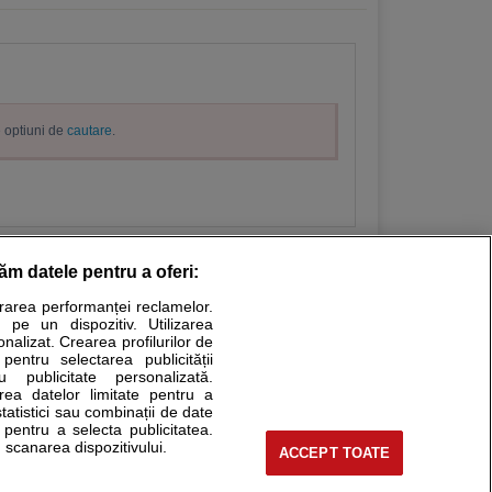
e optiuni de
cautare
.
răm datele pentru a oferi:
urarea performanței reclamelor.
Stiri medicale
 pe un dispozitiv. Utilizarea
onalizat. Crearea profilurilor de
ucational. Ele nu pot substitui consultul medical direct si
 pentru selectarea publicității
u publicitate personalizată.
a consultati fie medicul Dvs., fie unul dintre medicii pe care
area datelor limitate pentru a
statistici sau combinații de date
e pentru a selecta publicitatea.
 scanarea dispozitivului.
ACCEPT TOATE
tru pacient
nici si cabinete