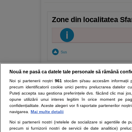
Zone din localitatea Sfa
Sus
Nouă ne pasă ca datele tale personale să rămână confi
Noi și partenerii noștri
961
stocăm și/sau accesăm informații pe
Resurse:
Autoevaluare simptome
Interpre
precum identificatorii cookie unici pentru prelucrarea datelor c
Puteți accepta sau gestiona preferințele dvs. făcând clic mai jos,
Opiniile avizate ale medicilor, sfaturile si orice alt
opune utilizării unui interes legitim în orice moment pe pag
nici diagnosticul stabilit in urma investigatiilor si 
confidențialitate. Aceste alegeri vor fi raportate partenerilor noștr
ii punem la dispozitie pentru programare in sistem
navigarea.
Mai multe detalii
Noi si partenerii nostri (retelele de socializare si agentiile de p
Despre noi
Legal
precum si furnizorii nostri de servicii de date analitice) prel
Despre noi
Termeni si conditii