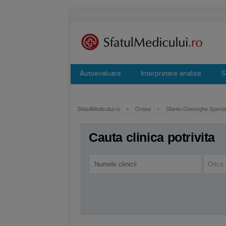
Autoevaluare
Interpretare analize
S
SfatulMedicului.ro
›
Orase
›
Sfantu Gheorghe Special
Cauta clinica potrivita
Orice 