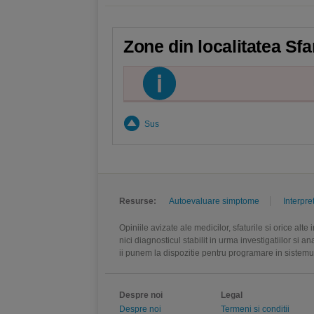
Zone din localitatea Sf
Sus
Resurse:
Autoevaluare simptome
Interpre
Opiniile avizate ale medicilor, sfaturile si orice alt
nici diagnosticul stabilit in urma investigatiilor si 
ii punem la dispozitie pentru programare in sistem
Despre noi
Legal
Despre noi
Termeni si conditii