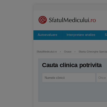
Autoevaluare
Interpretare analize
S
SfatulMedicului.ro
›
Orase
›
Sfantu Gheorghe Special
Cauta clinica potrivita
Orice 