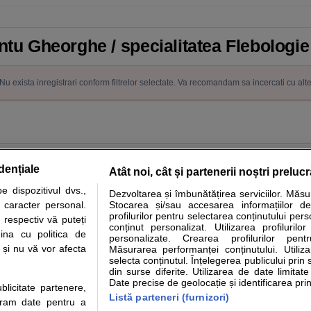
antu Gheorghe / specialitatea Flebologie
Nu exista inregistrari conform filtrelor selectate. Va recomandam sa incercati cu alt
dențiale
Atât noi, cât și partenerii noștri preluc
 dispozitivul dvs.,
Dezvoltarea și îmbunătățirea serviciilor. Măs
tare analize
Specialitati medicale
Boli si afectiuni
Calculatoare
u caracter personal.
Stocarea și/sau accesarea informațiilor de
profilurilor pentru selectarea conținutului pers
 respectiv vă puteți
e informatii despre sanatate disponibile pe sfatulmedicului.ro au scop informativ si ed
conținut personalizat. Utilizarea profilurilor
ina cu politica de
personalizate. Crearea profilurilor pentr
analizelor medicale. Va sfatuim, ca pe langa informatia primita pe sfatulmedicului.ro s
i și nu vă vor afecta
Măsurarea performanței conținutului. Utiliz
ul de programari la medic Clickmed.
selecta conținutul. Înțelegerea publicului prin 
din surse diferite. Utilizarea de date limitat
Date precise de geolocație și identificarea prin
ublicitate partenere,
Drepturile consumatorului
Parteneri
Pen
Listă parteneri (furnizori)
ucram date pentru a
Protectia consumatorilor - ANPC
Inscriere clinica
Cli