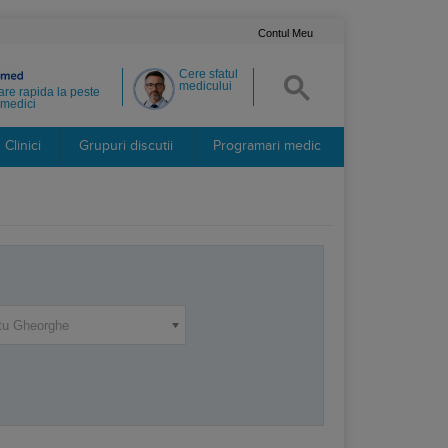
Contul Meu
Cere sfatul
medicului
re rapida la peste
medici
Clinici
Grupuri discutii
Programari medic
tu Gheorghe