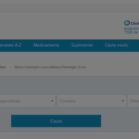
programa
7500 de 
anatate A-Z
Medicamente
Suplimente
Cauta medic
itati
›
Sfantu Gheorghe /specialitatea Flebologie /Zone
specialitate
Covasna
Sfan