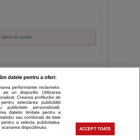
e optiuni de
cautare
.
răm datele pentru a oferi:
urarea performanței reclamelor.
Stiri medicale
 pe un dispozitiv. Utilizarea
onalizat. Crearea profilurilor de
ucational. Ele nu pot substitui consultul medical direct si
 pentru selectarea publicității
u publicitate personalizată.
a consultati fie medicul Dvs., fie unul dintre medicii pe care
area datelor limitate pentru a
statistici sau combinații de date
e pentru a selecta publicitatea.
 scanarea dispozitivului.
ACCEPT TOATE
tru pacient
nici si cabinete