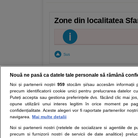
Zone din localitatea Sf
Sus
Nouă ne pasă ca datele tale personale să rămână confi
Noi și partenerii noștri
959
stocăm și/sau accesăm informații pe
Resurse:
Autoevaluare simptome
Interpre
precum identificatorii cookie unici pentru prelucrarea datelor c
Puteți accepta sau gestiona preferințele dvs. făcând clic mai jos,
Opiniile avizate ale medicilor, sfaturile si orice alt
opune utilizării unui interes legitim în orice moment pe pag
nici diagnosticul stabilit in urma investigatiilor si 
confidențialitate. Aceste alegeri vor fi raportate partenerilor noștr
ii punem la dispozitie pentru programare in sistem
navigarea.
Mai multe detalii
Noi si partenerii nostri (retelele de socializare si agentiile de p
Despre noi
Legal
precum si furnizorii nostri de servicii de date analitice) prel
Despre noi
Termeni si conditii