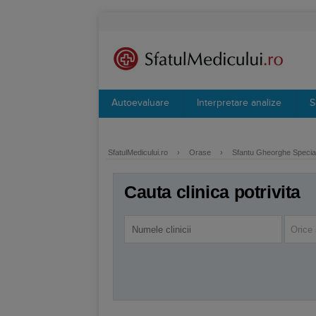
Autoevaluare
Interpretare analize
S
SfatulMedicului.ro
›
Orase
›
Sfantu Gheorghe Special
Cauta clinica potrivita
Orice 