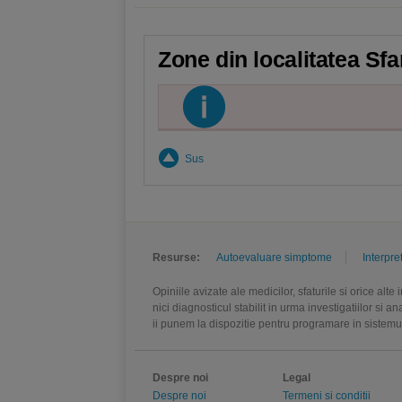
Zone din localitatea Sf
Sus
Resurse:
Autoevaluare simptome
Interpre
Opiniile avizate ale medicilor, sfaturile si orice alt
nici diagnosticul stabilit in urma investigatiilor si 
ii punem la dispozitie pentru programare in sistem
Despre noi
Legal
Despre noi
Termeni si conditii