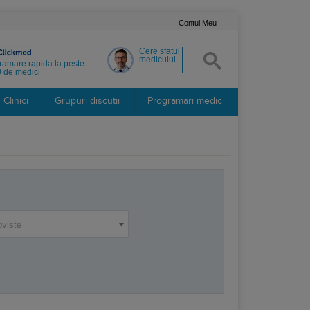
Contul Meu
Cere sfatul
medicului
ramare rapida la peste
 de medici
Clinici
Grupuri discutii
Programari medic
oviste