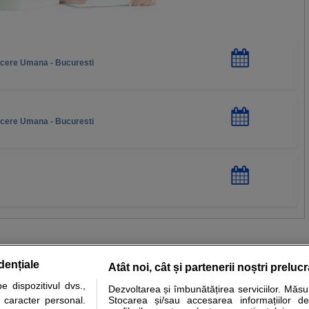
ucere Umana - Bucuresti
ucere Umana - Bucuresti
dențiale
Atât noi, cât și partenerii noștri preluc
 dispozitivul dvs.,
Dezvoltarea și îmbunătățirea serviciilor. Măs
tare analize
Specialitati medicale
Boli si afectiuni
Calculatoare
u caracter personal.
Stocarea și/sau accesarea informațiilor de