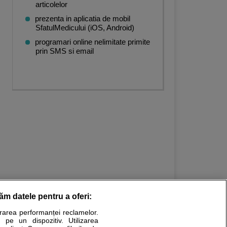
articolelor
prezenta in aplicatia de mobil
SfatulMedicului (iOS, Android)
programari online nelimitate primite
prin SMS si email
răm datele pentru a oferi:
urarea performanței reclamelor.
Stiri medicale
 pe un dispozitiv. Utilizarea