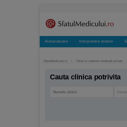
Autoevaluare
Interpretare analize
S
SfatulMedicului.ro
›
Clinici si cabinete medicale private
Cauta clinica potrivita
Sexol