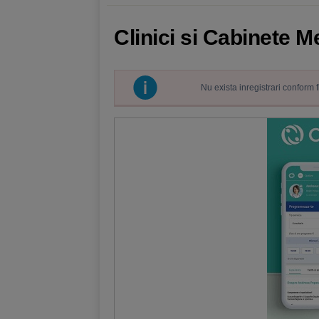
Clinici si Cabinete M
Nu exista inregistrari conform 