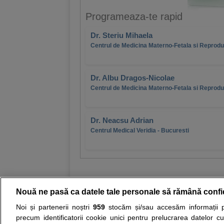
Programeaza-te rapid
Dr. Steriu Mihaela
Centrul de Medicina Materno-Fetala si Reprod
Dr. Albu Dragos-Nicolae
Centrul de Medicina Materno-Fetala si Reprod
Dr. Neacsu Adrian
Centrul Medical Veridia - Bucuresti
Nouă ne pasă ca datele tale personale să rămână confi
Noi și partenerii noștri
959
stocăm și/sau accesăm informații pe
Resurse:
Autoevaluare simptome
Interpre
precum identificatorii cookie unici pentru prelucrarea datelor c