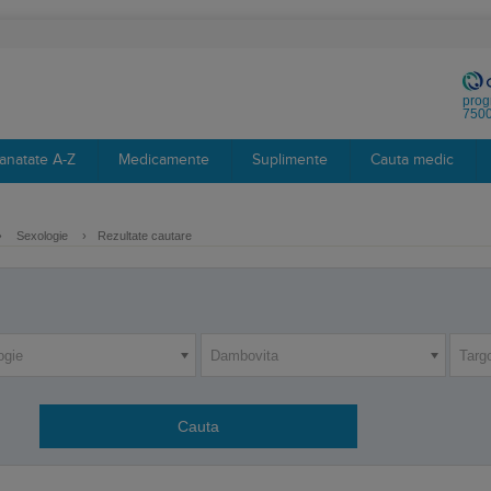
prog
7500
anatate A-Z
Medicamente
Suplimente
Cauta medic
›
Sexologie
›
Rezultate cautare
ogie
Dambovita
Targ