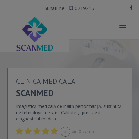
Sunati-ne
0219215
Toggle
navigat
CLINICA MEDICALA
SCANMED
Imagistică medicală de înaltă performanță, susținută
de tehnologie de vârf. Calitate și precizie în
diagnosticul medical.
5
din
0
voturi