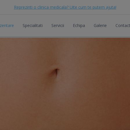
Reprezinti o clinica medicala? Uite cum te putem ajuta!
zentare
Specialitati
Servicii
Echipa
Galerie
Contac