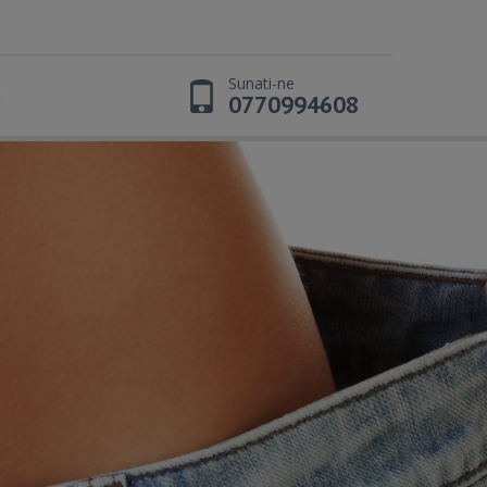
Sunati-ne
t
0770994608