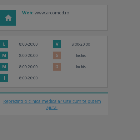
Web:
www.arcomed.ro
L
V
8:00-20:00
8:00-20:00
M
S
8:00-20:00
Inchis
M
D
8:00-20:00
Inchis
J
8:00-20:00
Reprezinti o clinica medicala? Uite cum te putem
ajuta!