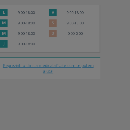
L
V
9:00-18:00
9:00-18:00
M
S
9:00-18:00
9:00-13:00
M
D
9:00-18:00
0:00-0:00
J
9:00-18:00
Reprezinti o clinica medicala? Uite cum te putem
ajuta!