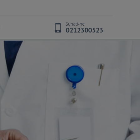
Sunati-ne
t
0212300523