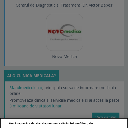
Centrul de Diagnostic si Tratament 'Dr. Victor Babes'
Novo Medica
AI O CLINICA MEDICALA?
Sfatulmedicului.ro
, principala sursa de informare medicala
online.
Promoveaza clinica si serviciile medicale si ai acces la peste
3 milioane de vizitatori lunar.
Vezi detalii!
Nouă ne pasă ca datele tale personale să rămână confidențiale