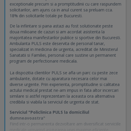
exceptionale precum si a promptitudinii cu care raspundem
solicitarilor, am ajuns ca in anul curent sa preluam cca.
18% din solicitarile totale pe Bucuresti.
De la infiintare si pana astazi au fost solutionate peste
doua milioane de cazuri si am acordat asistenta la
majoritatea manifestarilor publice si sportive din Bucuresti.
Ambulanta PULS este deservita de personal tanar,
specializat in medicina de urgenta, acreditat de Ministerul
Sanatatii si Familiei, personal care sustine un permanent
program de perfectionare medicala.
La dispozitia clientilor PULS se afla un parc cu peste zece
ambulante, dotate cu aparatura necesara celor mai
diverse urgente. Prin experienta, promptitudine si calitatea
actului medical prestat ne-am impus in fata altor incercari
similare si astfel reprezentam la aceasta ora alternativa
credibila si viabila la serviciul de urgenta de stat.
Serviciul "Policlinica PULS la domiciliul
dumneavoastra"
Fiind intr-o permanenta dezvoltare am diversificat serviciile
medicale urmarind asigurarea unei maxime eficiente