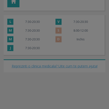
Pediatrie
Pneumologie
Psihiatrie
Psihologie
Urologie
L
V
7:30-20:30
7:30-20:30
M
S
7:30-20:30
8:00-12:00
Centrul de Imagistica PULS
M
D
7:30-20:30
Inchis
Centrul de Imagistica PULS
este situat in incinta Clinicii
J
7:30-20:30
Stefan cel Mare si este dotat cu aparatura performanta cu
ajutorul careia medicii specialisti pot efectua mamografii,
radiografii si ecografii.
Reprezinti o clinica medicala? Uite cum te putem ajuta!
Programarile le puteti face telefonic la 021.9290.
MAMOGRAFII
Mamografia este practic o imagine obtinuta prin
tehnologia Razelor X, ceea ce implica iradiere, dar in doze
mici si nepericuloase. Aceasta investigatie medicala poate
fi facuta la un singur san (adica mamografia unilaterala)
sau la nivelul ambilor sani (mamografia bilaterala). Este
recomandata in special femeilor intre 40 si 70 de ani, dar