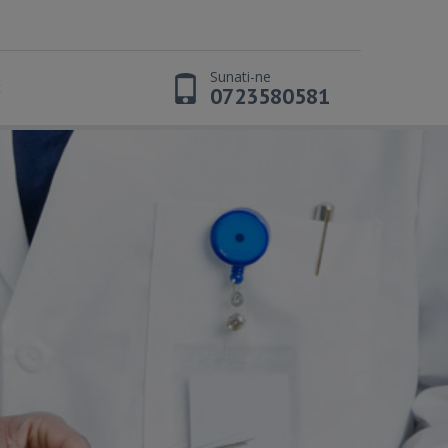
Sunati-ne
t
0723580581