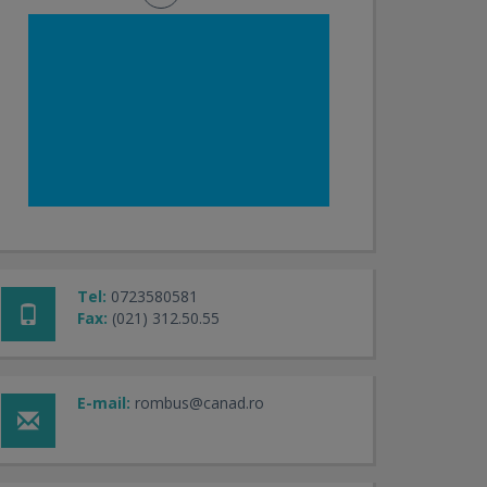
Tel:
0723580581
Fax:
(021) 312.50.55
E-mail:
rombus@canad.ro