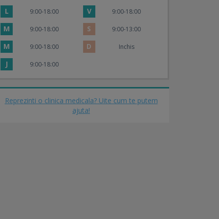
L
V
9:00-18:00
9:00-18:00
M
S
9:00-18:00
9:00-13:00
M
D
9:00-18:00
Inchis
J
9:00-18:00
Reprezinti o clinica medicala? Uite cum te putem
ajuta!