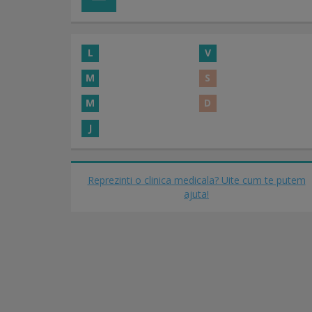
L
V
M
S
M
D
J
Reprezinti o clinica medicala? Uite cum te putem
ajuta!