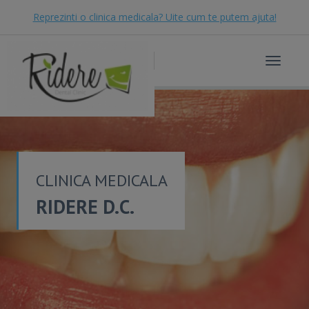
Reprezinti o clinica medicala? Uite cum te putem ajuta!
Toggle
navigat
CLINICA MEDICALA
RIDERE D.C.