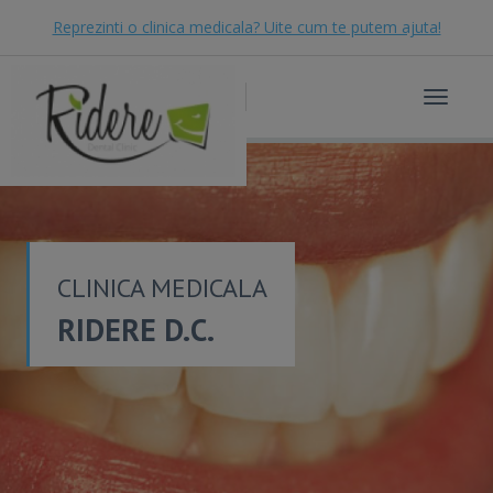
Reprezinti o clinica medicala? Uite cum te putem ajuta!
Toggle
navigat
CLINICA MEDICALA
RIDERE D.C.