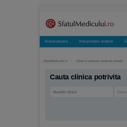
Autoevaluare
Interpretare analize
S
SfatulMedicului.ro
›
Clinici si cabinete medicale private
Cauta clinica potrivita
Ginec