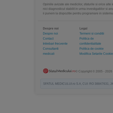
Opiniile avizate ale medicilor, sfaturile si orice alt
nici diagnosticul stabilit in urma investigatiilor si 
ii punem la dispozitie pentru programare in sistem
Despre noi
Legal
Despre noi
Termeni si conditii
Contact
Politica de
Intrebari frecvente
confidentialitate
Consultanti
Politica de cookie
medicali
Modifica Setarile Cookie
© Copyright © 2005 - 2026
SFATUL MEDICULUI.ro S.A, CUI: RO 38847631, J40/19