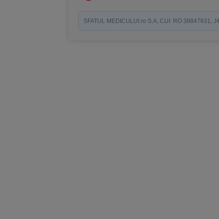
SFATUL MEDICULUI.ro S.A, CUI: RO 38847631, J40/19