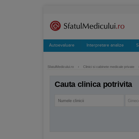
Autoevaluare
Interpretare analize
S
SfatulMedicului.ro
›
Clinici si cabinete medicale private
Cauta clinica potrivita
Ginec