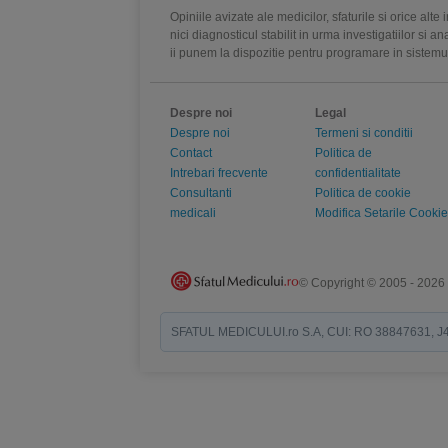
Opiniile avizate ale medicilor, sfaturile si orice alt
nici diagnosticul stabilit in urma investigatiilor si 
ii punem la dispozitie pentru programare in sistem
Despre noi
Legal
Despre noi
Termeni si conditii
Contact
Politica de
Intrebari frecvente
confidentialitate
Consultanti
Politica de cookie
medicali
Modifica Setarile Cookie
© Copyright © 2005 - 2026
SFATUL MEDICULUI.ro S.A, CUI: RO 38847631, J40/19