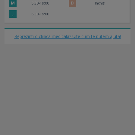
M
D
8:30-19:00
Inchis
J
8:30-19:00
Reprezinti o clinica medicala? Uite cum te putem ajuta!