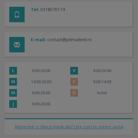
Tel:
0318070174
E-mail:
contact@primadent.ro
L
V
9:00-20:00
9:00-20:00
M
S
14:00-20:00
9:00-14:00
M
D
9:00-20:00
Inchis
J
9:00-20:00
Reprezinti o clinica medicala? Uite cum te putem ajuta!