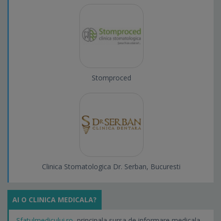
Stomproced
Clinica Stomatologica Dr. Serban, Bucuresti
AI O CLINICA MEDICALA?
Sfatulmedicului.ro
, principala sursa de informare medicala