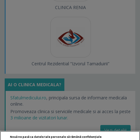
CLINICA RENIA
Centrul Rezidential “Izvorul Tamaduirii”
AI O CLINICA MEDICALA?
Sfatulmedicului.ro
, principala sursa de informare medicala
online.
Promoveaza clinica si serviciile medicale si ai acces la peste
3 milioane de vizitatori lunar.
Vezi detalii!
Nouă ne pasă ca datele tale personale să rămână confidențiale