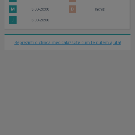
M
D
8:00-20:00
Inchis
J
8:00-20:00
Reprezinti o clinica medicala? Uite cum te putem ajuta!