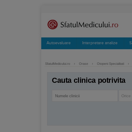
Autoevaluare
Interpretare analize
S
SfatulMedicului.ro
›
Orase
›
Otopeni Specialitati
›
Cauta clinica potrivita
Orice 