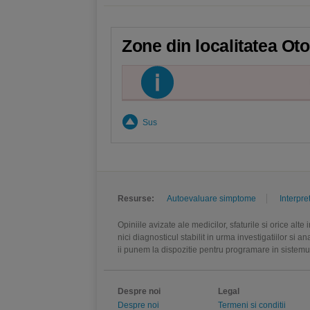
Zone din localitatea Oto
Sus
Resurse:
Autoevaluare simptome
Interpre
Opiniile avizate ale medicilor, sfaturile si orice alt
nici diagnosticul stabilit in urma investigatiilor si 
ii punem la dispozitie pentru programare in sistem
Despre noi
Legal
Despre noi
Termeni si conditii